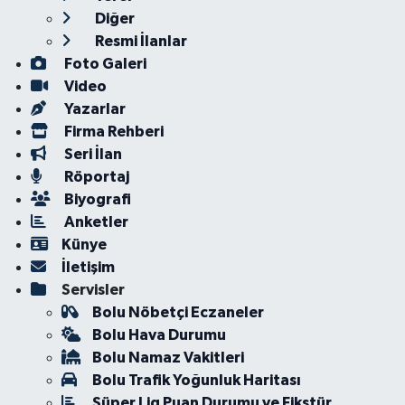
Diğer
Resmi İlanlar
Foto Galeri
Video
Yazarlar
Firma Rehberi
Seri İlan
Röportaj
Biyografi
Anketler
Künye
İletişim
Servisler
Bolu Nöbetçi Eczaneler
Bolu Hava Durumu
Bolu Namaz Vakitleri
Bolu Trafik Yoğunluk Haritası
Süper Lig Puan Durumu ve Fikstür