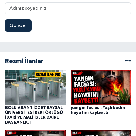
Gönder
Resmi İlanlar
RESMİ İLANDIR
BOLU ABANT İZZET BAYSAL
yangın faciası: Yaşlı kadın
ÜNİVERSİTESİ REKTÖRLÜĞÜ
hayatını kaybetti
İDARİ VE MALİ İŞLER DAİRE
BAŞKANLIĞI