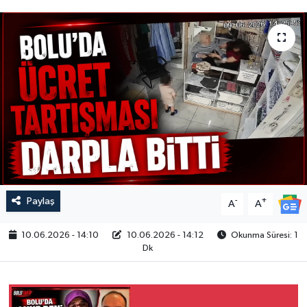
Paylaş
-
+
A
A
10.06.2026 - 14:10
10.06.2026 - 14:12
Okunma Süresi: 1
Dk