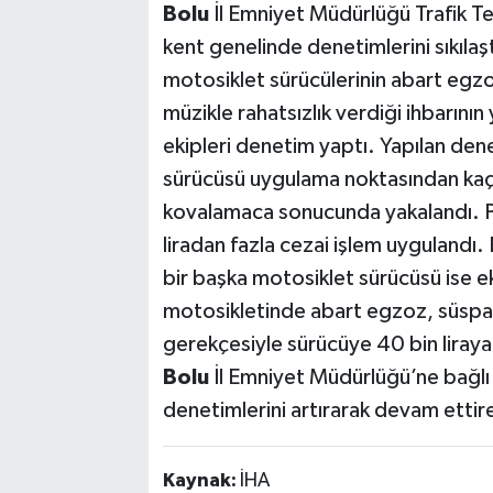
Bolu
İl Emniyet Müdürlüğü Trafik T
kent genelinde denetimlerini sıkılaşt
motosiklet sürücülerinin abart egzoz
müzikle rahatsızlık verdiği ihbarının 
ekipleri denetim yaptı. Yapılan de
sürücüsü uygulama noktasından kaçtı
kovalamaca sonucunda yakalandı. P
liradan fazla cezai işlem uygulandı.
bir başka motosiklet sürücüsü ise ek
motosikletinde abart egzoz, süspan
gerekçesiyle sürücüye 40 bin liraya 
Bolu
İl Emniyet Müdürlüğü’ne bağlı
denetimlerini artırarak devam ettir
Kaynak:
İHA