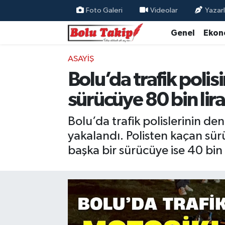
Foto Galeri
Videolar
Yazarl
Genel
Ekon
ASAYIŞ
Bolu’da trafik poli
sürücüye 80 bin lir
Bolu’da trafik polislerinin 
yakalandı. Polisten kaçan sür
başka bir sürücüye ise 40 bin 