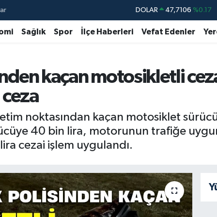
ar
DOLAR
47,7106
%0.17
EURO
55,1652
%0.27
omi
Sağlık
Spor
İlçe Haberleri
Vefat Edenler
Yer
STERLİN
64,4046
%0.35
GRAM ALTIN
6618.49
%2.12
sinden kaçan motosikletli c
BİST100
13.773
%-19
a ceza
BITCOIN
65.130,04
%1.2
denetim noktasından kaçan motosiklet sürü
ücüye 40 bin lira, motorunun trafiğe uygu
lira cezai işlem uygulandı.
Y