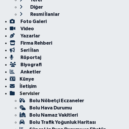
Diğer
Resmi İlanlar
Foto Galeri
Video
Yazarlar
Firma Rehberi
Seri İlan
Röportaj
Biyografi
Anketler
Künye
İletişim
Servisler
Bolu Nöbetçi Eczaneler
Bolu Hava Durumu
Bolu Namaz Vakitleri
Bolu Trafik Yoğunluk Haritası