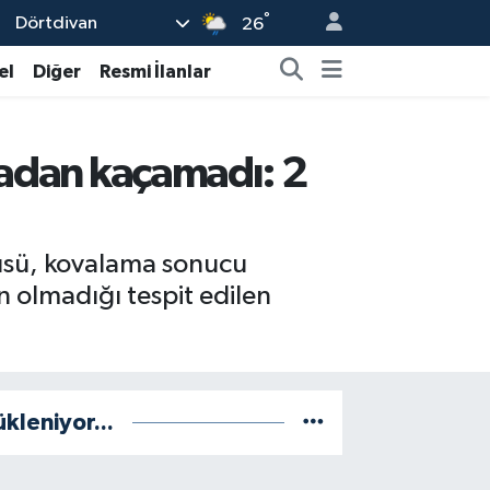
°
Dörtdivan
26
el
Diğer
Resmi İlanlar
ezadan kaçamadı: 2
cüsü, kovalama sonucu
n olmadığı tespit edilen
ükleniyor...