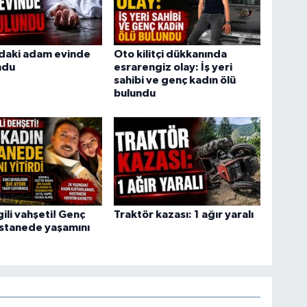
ndaki adam evinde
Oto kilitçi dükkanında
ndu
esrarengiz olay: İş yeri
sahibi ve genç kadın ölü
bulundu
gili vahşeti! Genç
Traktör kazası: 1 ağır yaralı
astanede yaşamını