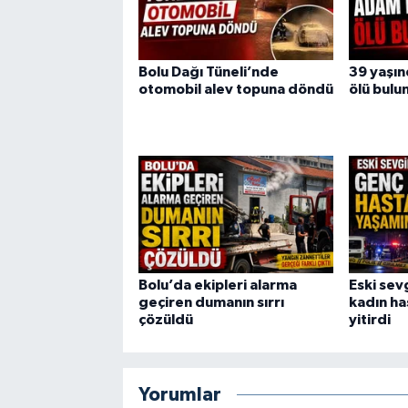
Bolu Dağı Tüneli’nde
39 yaşı
otomobil alev topuna döndü
ölü bulu
Bolu’da ekipleri alarma
Eski sev
geçiren dumanın sırrı
kadın h
çözüldü
yitirdi
Yorumlar