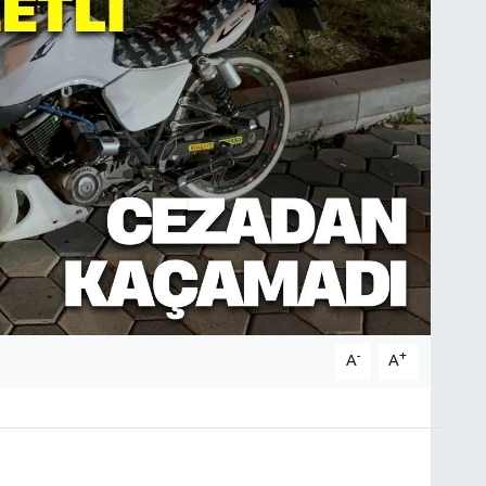
-
+
A
A