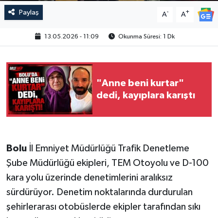
Paylaş
-
+
A
A
13.05.2026 - 11:09
Okunma Süresi: 1 Dk
"Anne beni kurtar"
dedi, kayıplara karıştı
Bolu
İl Emniyet Müdürlüğü Trafik Denetleme
Şube Müdürlüğü ekipleri, TEM Otoyolu ve D-100
kara yolu üzerinde denetimlerini aralıksız
sürdürüyor. Denetim noktalarında durdurulan
şehirlerarası otobüslerde ekipler tarafından sıkı