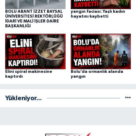
BOLU ABANT İZZET BAYSAL
yangın faciası: Yaşlı kadın
ÜNİVERSİTESİ REKTÖRLÜĞÜ
hayatını kaybetti
İDARİ VE MALİ İŞLER DAİRE
BAŞKANLIĞI
Elini spiral makinesine
Bolu’da ormanlık alanda
kaptırdı
yangın
Yükleniyor...