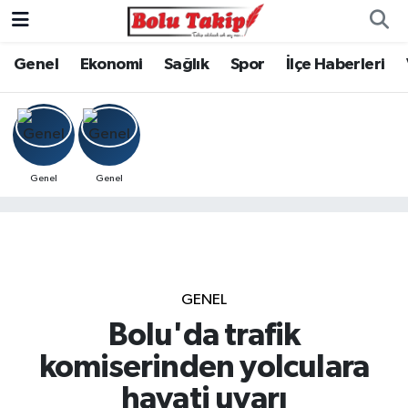
Genel
Ekonomi
Sağlık
Spor
İlçe Haberleri
Genel
Genel
GENEL
Bolu'da trafik
komiserinden yolculara
hayati uyarı