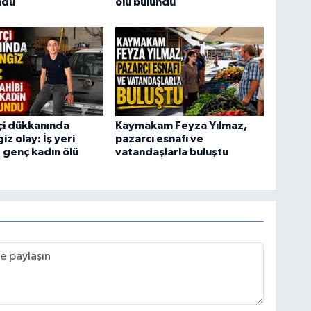
ndu
ölü bulundu
tçi dükkanında
Kaymakam Feyza Yılmaz,
z olay: İş yeri
pazarcı esnafı ve
e genç kadın ölü
vatandaşlarla buluştu