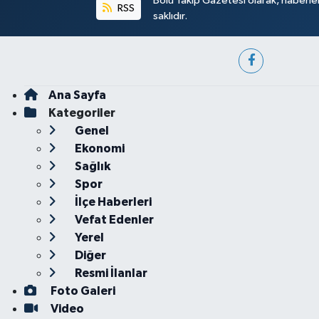
Bolu Takip Gazetesi olarak, haberle
RSS
saklıdır.
Ana Sayfa
Kategoriler
Genel
Ekonomi
Sağlık
Spor
İlçe Haberleri
Vefat Edenler
Yerel
Diğer
Resmi İlanlar
Foto Galeri
Video