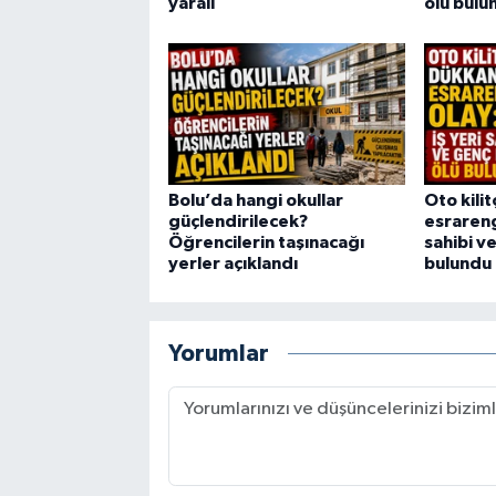
yaralı
ölü bulu
Bolu’da hangi okullar
Oto kili
güçlendirilecek?
esrarengi
Öğrencilerin taşınacağı
sahibi v
yerler açıklandı
bulundu
Yorumlar