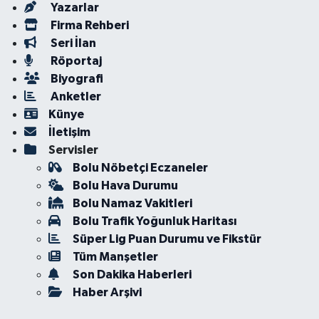
Yazarlar
Firma Rehberi
Seri İlan
Röportaj
Biyografi
Anketler
Künye
İletişim
Servisler
Bolu Nöbetçi Eczaneler
Bolu Hava Durumu
Bolu Namaz Vakitleri
Bolu Trafik Yoğunluk Haritası
Süper Lig Puan Durumu ve Fikstür
Tüm Manşetler
Son Dakika Haberleri
Haber Arşivi