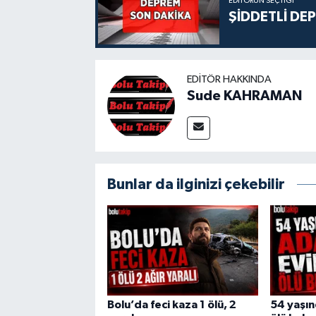
EDITÖRÜN SEÇTIĞI
ŞİDDETLİ DE
EDITÖR HAKKINDA
Sude KAHRAMAN
Bunlar da ilginizi çekebilir
Bolu’da feci kaza 1 ölü, 2
54 yaşı