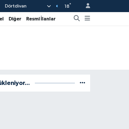
°
Dörtdivan
18
el
Diğer
Resmi İlanlar
ükleniyor...