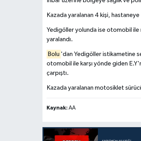
İhbar üzerine bölgeye sağlık ve polis
Kazada yaralanan 4 kişi, hastaneye k
Yedigöller yolunda ise otomobil ile 
yaralandı.
Bolu
'dan Yedigöller istikametine s
otomobil ile karşı yönde giden E.Y'
çarpıştı.
Kazada yaralanan motosiklet sürücüs
Kaynak:
AA