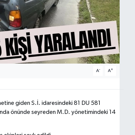
-
+
A
A
etine giden S.İ. idaresindeki 81 DU 581
ağında önünde seyreden M.D. yönetimindeki 14