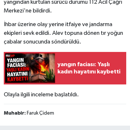
yangından kurtulan sürücü durumu 112 Acil Çağrı
Merkezi'ne bildirdi.
İhbar üzerine olay yerine itfaiye ve jandarma
ekipleri sevk edildi. Alev topuna dönen tır yoğun
çabalar sonucunda söndürüldü.
yangın faciası: Yaşlı
kadın hayatını kaybetti
Olayla ilgili inceleme başlatıldı.
Muhabir:
Faruk Çidem