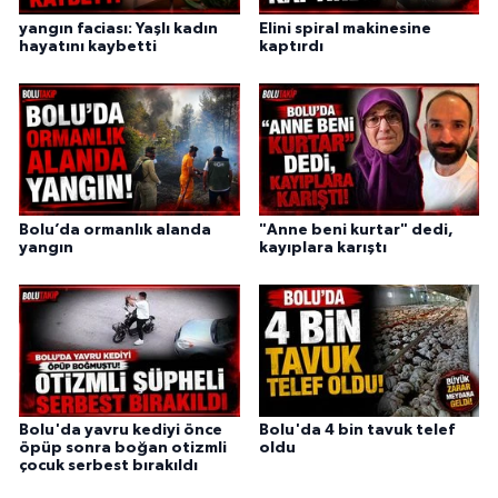
yangın faciası: Yaşlı kadın
Elini spiral makinesine
hayatını kaybetti
kaptırdı
Bolu’da ormanlık alanda
"Anne beni kurtar" dedi,
yangın
kayıplara karıştı
Bolu'da yavru kediyi önce
Bolu'da 4 bin tavuk telef
öpüp sonra boğan otizmli
oldu
çocuk serbest bırakıldı