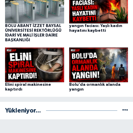
BOLU ABANT İZZET BAYSAL
yangın faciası: Yaşlı kadın
ÜNİVERSİTESİ REKTÖRLÜĞÜ
hayatını kaybetti
İDARİ VE MALİ İŞLER DAİRE
BAŞKANLIĞI
Elini spiral makinesine
Bolu’da ormanlık alanda
kaptırdı
yangın
Yükleniyor...