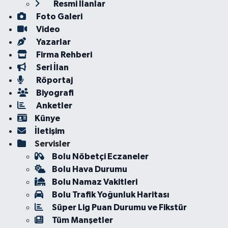
Resmi İlanlar
Foto Galeri
Video
Yazarlar
Firma Rehberi
Seri İlan
Röportaj
Biyografi
Anketler
Künye
İletişim
Servisler
Bolu Nöbetçi Eczaneler
Bolu Hava Durumu
Bolu Namaz Vakitleri
Bolu Trafik Yoğunluk Haritası
Süper Lig Puan Durumu ve Fikstür
Tüm Manşetler