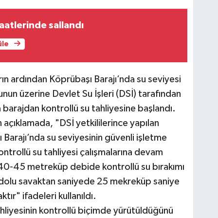
aatlerinde sallandı
üle
rın ardından Köprübaşı Barajı’nda su seviyesi
nun üzerine Devlet Su İşleri (DSİ) tarafından
 barajdan kontrollü su tahliyesine başlandı.
çıklamada, "DSİ yetkililerince yapılan
arajı’nda su seviyesinin güvenli işletme
kontrollü su tahliyesi çalışmalarına devam
40-45 metreküp debide kontrollü su bırakımı
 dolu savaktan saniyede 25 mekreküp saniye
tır" ifadeleri kullanıldı.
liyesinin kontrollü biçimde yürütüldüğünü