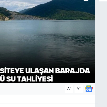
-
+
A
A