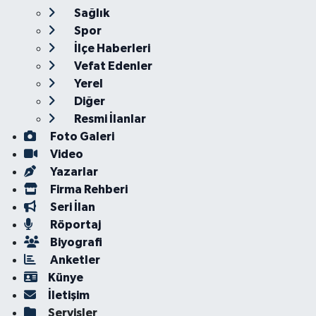
Sağlık
Spor
İlçe Haberleri
Vefat Edenler
Yerel
Diğer
Resmi İlanlar
Foto Galeri
Video
Yazarlar
Firma Rehberi
Seri İlan
Röportaj
Biyografi
Anketler
Künye
İletişim
Servisler