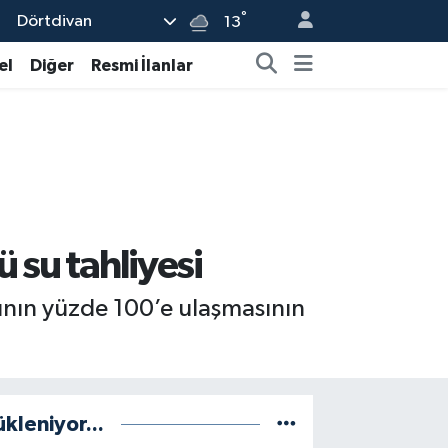
°
Dörtdivan
13
el
Diğer
Resmi İlanlar
 su tahliyesi
ının yüzde 100’e ulaşmasının
ükleniyor...