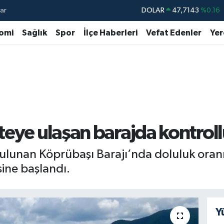
ar
DOLAR
47,7143
%0.16
EURO
55,0317
%-0.02
omi
Sağlık
Spor
İlçe Haberleri
Vefat Edenler
Yer
STERLİN
64,2463
%0.07
GRAM ALTIN
6510.40
%0.45
BİST100
13.799
%70
BITCOIN
64.225,61
%-0.63
eye ulaşan barajda kontrollü
ulunan Köprübaşı Barajı’nda doluluk oran
sine başlandı.
Y