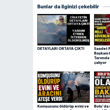
Bunlar da ilginizi çekebilir
DETAYLARI ORTAYA ÇIKTI
Saadet Pa
Başkanı 
Tarımda 
çalıyor
Komşusunu öldürüp evini ve
Bolu'da 