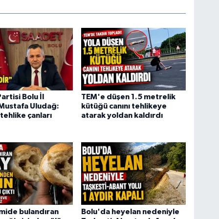
rtisi Bolu İl
TEM'e düşen 1.5 metrelik
Mustafa Uludağ:
kütüğü canını tehlikeye
tehlike çanları
atarak yoldan kaldırdı
mide bulandıran
Bolu'da heyelan nedeniyle