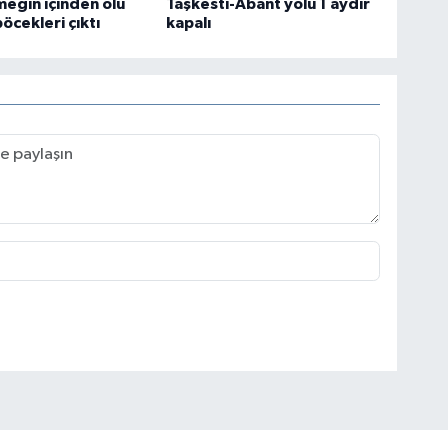
meğin içinden ölü
Taşkesti-Abant yolu 1 aydır
cekleri çıktı
kapalı