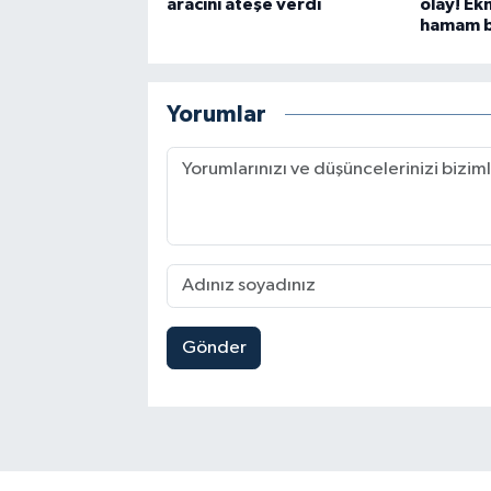
aracını ateşe verdi
olay! Ek
hamam bö
Yorumlar
Gönder