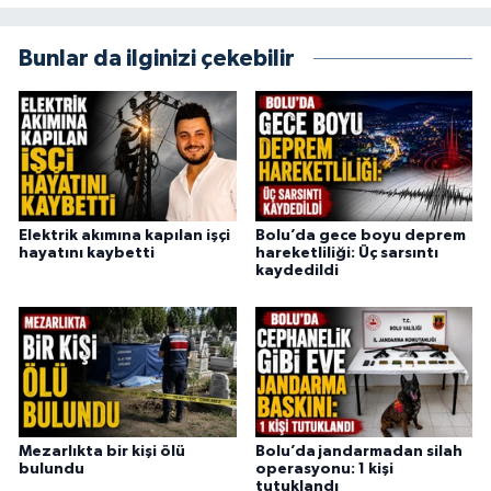
Bunlar da ilginizi çekebilir
Elektrik akımına kapılan işçi
Bolu’da gece boyu deprem
hayatını kaybetti
hareketliliği: Üç sarsıntı
kaydedildi
Mezarlıkta bir kişi ölü
Bolu’da jandarmadan silah
bulundu
operasyonu: 1 kişi
tutuklandı