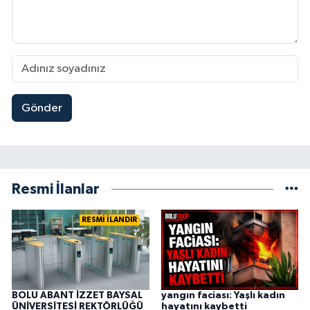
Gönder
Resmi İlanlar
RESMİ İLANDIR
BOLU ABANT İZZET BAYSAL
yangın faciası: Yaşlı kadın
ÜNİVERSİTESİ REKTÖRLÜĞÜ
hayatını kaybetti