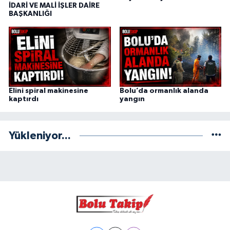
İDARİ VE MALİ İŞLER DAİRE
BAŞKANLIĞI
Elini spiral makinesine
Bolu’da ormanlık alanda
kaptırdı
yangın
Yükleniyor...