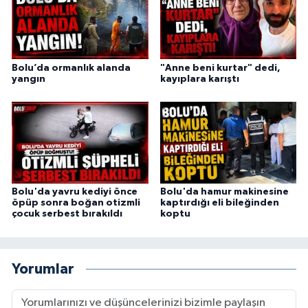
Bolu’da ormanlık alanda
"Anne beni kurtar" dedi,
yangın
kayıplara karıştı
Bolu'da yavru kediyi önce
Bolu'da hamur makinesine
öpüp sonra boğan otizmli
kaptırdığı eli bileğinden
çocuk serbest bırakıldı
koptu
Yorumlar