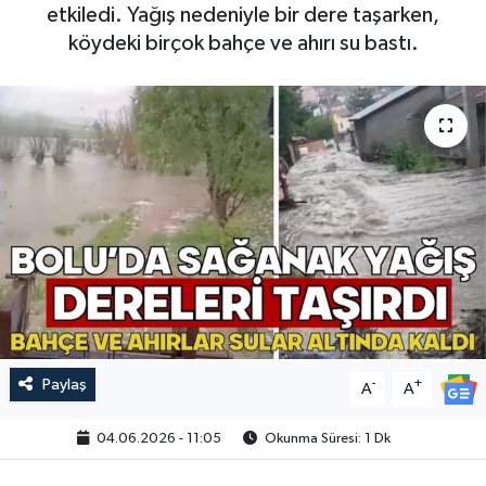
etkiledi. Yağış nedeniyle bir dere taşarken,
köydeki birçok bahçe ve ahırı su bastı.
Paylaş
-
+
A
A
04.06.2026 - 11:05
Okunma Süresi: 1 Dk