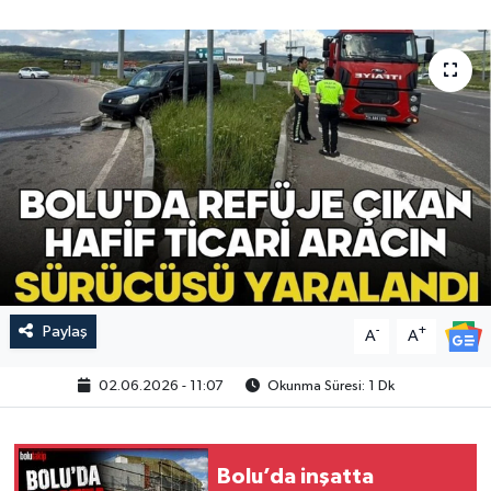
Paylaş
-
+
A
A
02.06.2026 - 11:07
Okunma Süresi: 1 Dk
Bolu’da inşatta