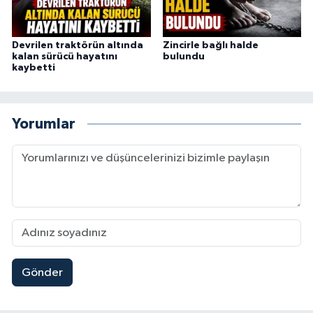
Devrilen traktörün altında
Zincirle bağlı halde
kalan sürücü hayatını
bulundu
kaybetti
Yorumlar
Gönder