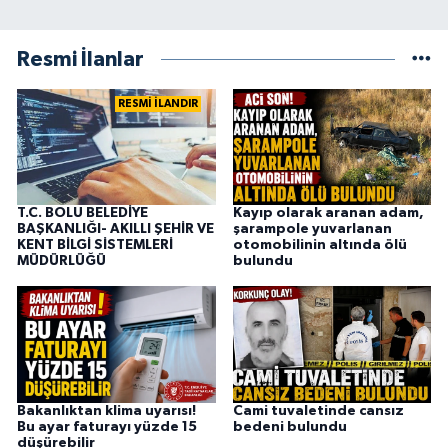
Resmi İlanlar
RESMİ İLANDIR
T.C. BOLU BELEDİYE
Kayıp olarak aranan adam,
BAŞKANLIĞI- AKILLI ŞEHİR VE
şarampole yuvarlanan
KENT BİLGİ SİSTEMLERİ
otomobilinin altında ölü
MÜDÜRLÜĞÜ
bulundu
Bakanlıktan klima uyarısı!
Cami tuvaletinde cansız
Bu ayar faturayı yüzde 15
bedeni bulundu
düşürebilir