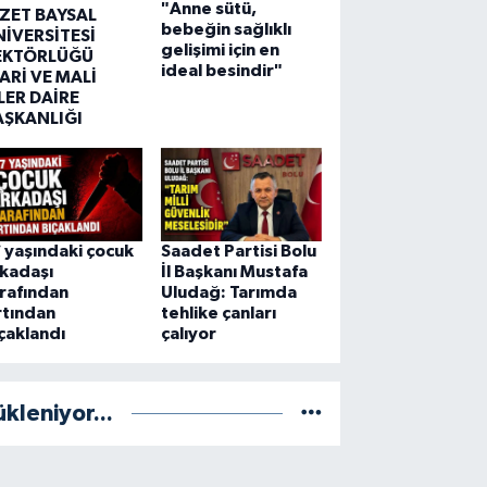
"Anne sütü,
ZZET BAYSAL
bebeğin sağlıklı
NİVERSİTESİ
gelişimi için en
EKTÖRLÜĞÜ
ideal besindir"
ARİ VE MALİ
LER DAİRE
AŞKANLIĞI
 yaşındaki çocuk
Saadet Partisi Bolu
kadaşı
İl Başkanı Mustafa
rafından
Uludağ: Tarımda
rtından
tehlike çanları
çaklandı
çalıyor
ükleniyor...