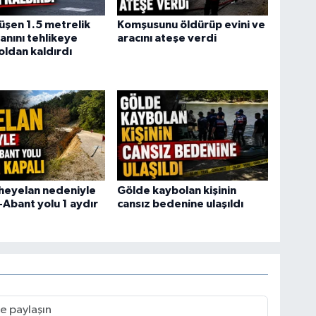
şen 1.5 metrelik
Komşusunu öldürüp evini ve
anını tehlikeye
aracını ateşe verdi
oldan kaldırdı
heyelan nedeniyle
Gölde kaybolan kişinin
-Abant yolu 1 aydır
cansız bedenine ulaşıldı