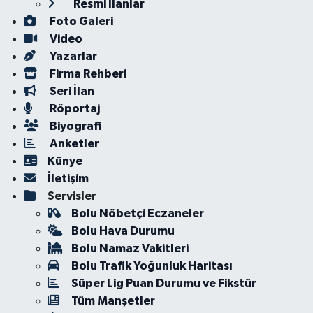
Resmi İlanlar
Foto Galeri
Video
Yazarlar
Firma Rehberi
Seri İlan
Röportaj
Biyografi
Anketler
Künye
İletişim
Servisler
Bolu Nöbetçi Eczaneler
Bolu Hava Durumu
Bolu Namaz Vakitleri
Bolu Trafik Yoğunluk Haritası
Süper Lig Puan Durumu ve Fikstür
Tüm Manşetler