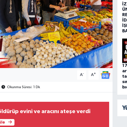
İ
Ü
R
İD
İŞ
B
17
ar
-
+
A
A
ta
sı
bı
Okunma Süresi: 1 Dk
Y
dürüp evini ve aracını ateşe verdi
üle