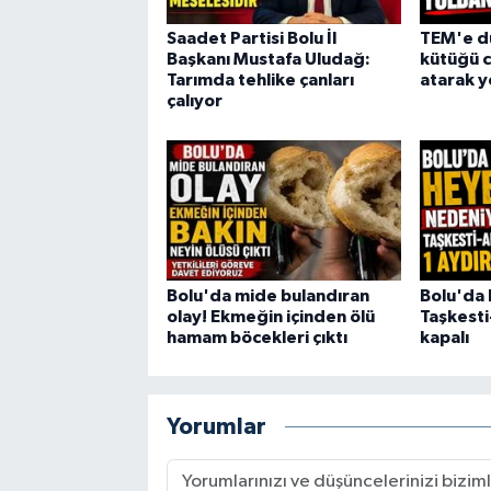
Saadet Partisi Bolu İl
TEM'e dü
Başkanı Mustafa Uludağ:
kütüğü c
Tarımda tehlike çanları
atarak y
çalıyor
Bolu'da mide bulandıran
Bolu'da 
olay! Ekmeğin içinden ölü
Taşkesti
hamam böcekleri çıktı
kapalı
Yorumlar