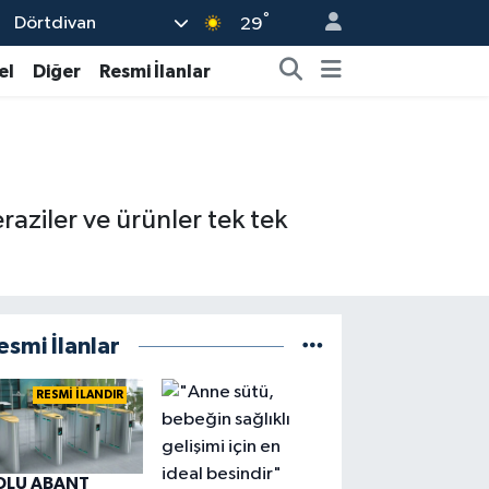
°
Dörtdivan
29
el
Diğer
Resmi İlanlar
aziler ve ürünler tek tek
esmi İlanlar
RESMİ İLANDIR
OLU ABANT