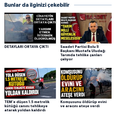
Bunlar da ilginizi çekebilir
DETAYLARI ORTAYA ÇIKTI
Saadet Partisi Bolu İl
Başkanı Mustafa Uludağ:
Tarımda tehlike çanları
çalıyor
TEM'e düşen 1.5 metrelik
Komşusunu öldürüp evini
kütüğü canını tehlikeye
ve aracını ateşe verdi
atarak yoldan kaldırdı