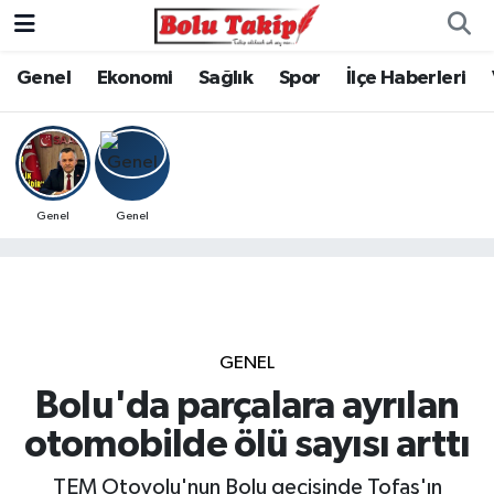
Genel
Ekonomi
Sağlık
Spor
İlçe Haberleri
Genel
Genel
GENEL
Bolu'da parçalara ayrılan
otomobilde ölü sayısı arttı
TEM Otoyolu'nun Bolu geçişinde Tofaş'ın