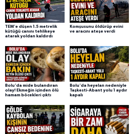
TEM'e düşen 1.5 metrelik
Komşusunu öldürüp evini
kütüğü canını tehlikeye
ve aracını ateşe verdi
atarak yoldan kaldırdı
Bolu'da mide bulandıran
Bolu'da heyelan nedeniyle
olay! Ekmeğin içinden ölü
Taşkesti-Abant yolu 1 aydır
hamam böcekleri çıktı
kapalı