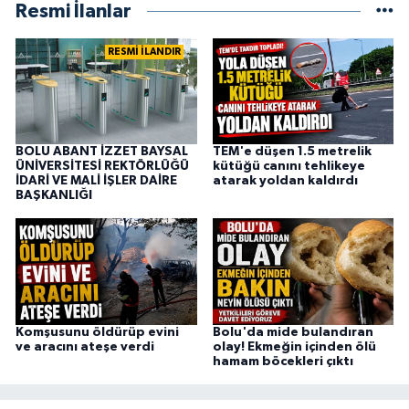
Resmi İlanlar
RESMİ İLANDIR
BOLU ABANT İZZET BAYSAL
TEM'e düşen 1.5 metrelik
ÜNİVERSİTESİ REKTÖRLÜĞÜ
kütüğü canını tehlikeye
İDARİ VE MALİ İŞLER DAİRE
atarak yoldan kaldırdı
BAŞKANLIĞI
Komşusunu öldürüp evini
Bolu'da mide bulandıran
ve aracını ateşe verdi
olay! Ekmeğin içinden ölü
hamam böcekleri çıktı