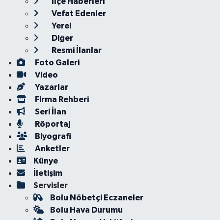
İlçe Haberleri
Vefat Edenler
Yerel
Diğer
Resmi İlanlar
Foto Galeri
Video
Yazarlar
Firma Rehberi
Seri İlan
Röportaj
Biyografi
Anketler
Künye
İletişim
Servisler
Bolu Nöbetçi Eczaneler
Bolu Hava Durumu