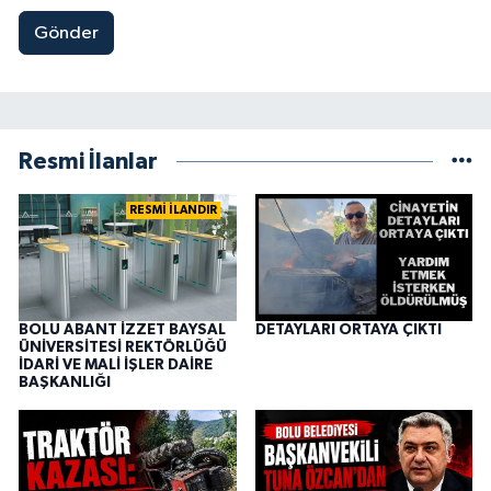
Gönder
Resmi İlanlar
RESMİ İLANDIR
BOLU ABANT İZZET BAYSAL
DETAYLARI ORTAYA ÇIKTI
ÜNİVERSİTESİ REKTÖRLÜĞÜ
İDARİ VE MALİ İŞLER DAİRE
BAŞKANLIĞI