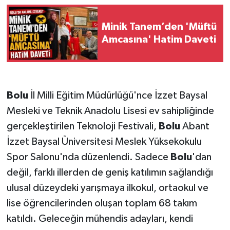
Minik Tanem’den 'Müftü
Amcasına' Hatim Daveti
Bolu
İl Milli Eğitim Müdürlüğü'nce İzzet Baysal
Mesleki ve Teknik Anadolu Lisesi ev sahipliğinde
gerçekleştirilen Teknoloji Festivali,
Bolu
Abant
İzzet Baysal Üniversitesi Meslek Yüksekokulu
Spor Salonu'nda düzenlendi. Sadece
Bolu
'dan
değil, farklı illerden de geniş katılımın sağlandığı
ulusal düzeydeki yarışmaya ilkokul, ortaokul ve
lise öğrencilerinden oluşan toplam 68 takım
katıldı. Geleceğin mühendis adayları, kendi