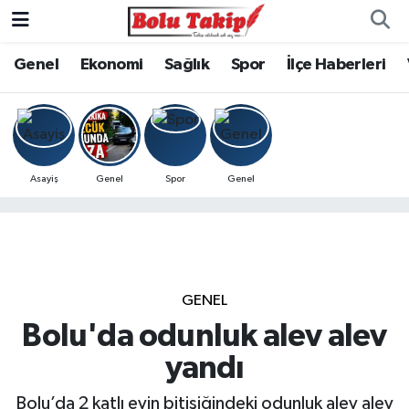
Genel
Ekonomi
Sağlık
Spor
İlçe Haberleri
Asayiş
Genel
Spor
Genel
GENEL
Bolu'da odunluk alev alev
yandı
Bolu’da 2 katlı evin bitişiğindeki odunluk alev alev