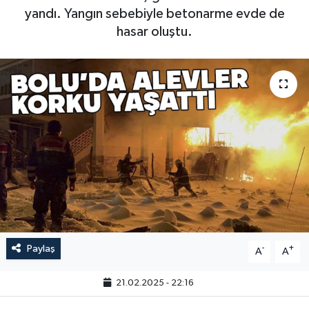
yandı. Yangın sebebiyle betonarme evde de
hasar oluştu.
Paylaş
-
+
A
A
21.02.2025 - 22:16