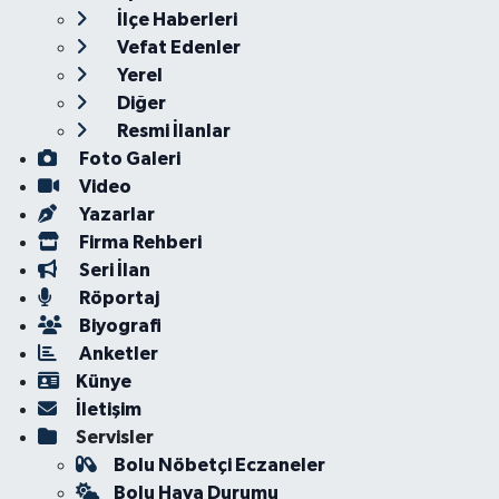
İlçe Haberleri
Vefat Edenler
Yerel
Diğer
Resmi İlanlar
Foto Galeri
Video
Yazarlar
Firma Rehberi
Seri İlan
Röportaj
Biyografi
Anketler
Künye
İletişim
Servisler
Bolu Nöbetçi Eczaneler
Bolu Hava Durumu