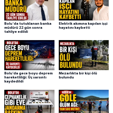
Bolu'da tutuklanan banka
Elektrik akımına kapılan işçi
müdürü 22 gün sonra
hayatını kaybetti
tahliye edildi
Bolu’da gece boyu deprem
Mezarlıkta bir kişi ölü
hareketliliği: Üç sarsıntı
bulundu
kaydedildi