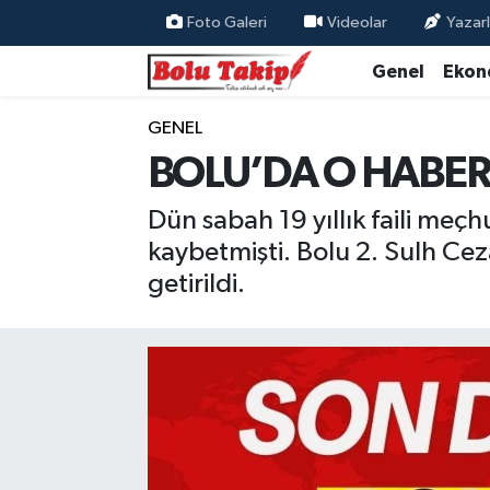
Foto Galeri
Videolar
Yazarl
Genel
Ekon
GENEL
BOLU’DA O HABERE
Dün sabah 19 yıllık faili meçh
kaybetmişti. Bolu 2. Sulh Ce
getirildi.