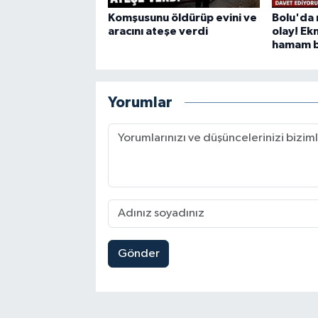
Komşusunu öldürüp evini ve
Bolu'da 
aracını ateşe verdi
olay! Ek
hamam bö
Yorumlar
Gönder