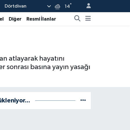
°
Dörtdivan
14
el
Diğer
Resmi İlanlar
dan atlayarak hayatını
r sonrası basına yayın yasağı
ükleniyor...