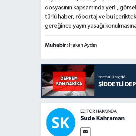
dosyasının kapsamında yerli, görs
türlü haber, röportaj ve bu içerikte
gereğince yayın yasağı konulmasına’
Muhabir:
Hakan Aydın
EDITÖRÜN SEÇTIĞI
ŞİDDETLİ DE
EDITÖR HAKKINDA
Sude Kahraman