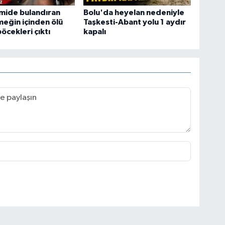
mide bulandıran
Bolu'da heyelan nedeniyle
meğin içinden ölü
Taşkesti-Abant yolu 1 aydır
cekleri çıktı
kapalı