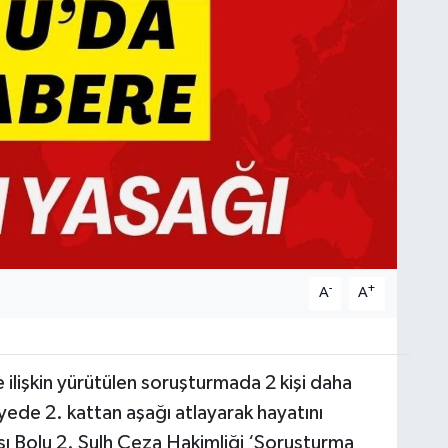
-
+
A
A
te ilişkin yürütülen soruşturmada 2 kişi daha
liyede 2. kattan aşağı atlayarak hayatını
sı Bolu 2. Sulh Ceza Hakimliği ‘Soruşturma