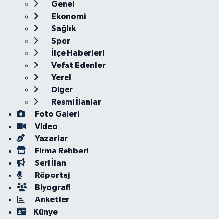
Genel
Ekonomi
Sağlık
Spor
İlçe Haberleri
Vefat Edenler
Yerel
Diğer
Resmi İlanlar
Foto Galeri
Video
Yazarlar
Firma Rehberi
Seri İlan
Röportaj
Biyografi
Anketler
Künye