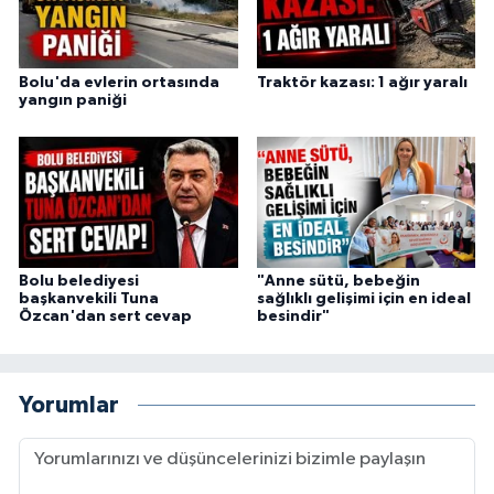
Bolu'da evlerin ortasında
Traktör kazası: 1 ağır yaralı
yangın paniği
Bolu belediyesi
"Anne sütü, bebeğin
başkanvekili Tuna
sağlıklı gelişimi için en ideal
Özcan'dan sert cevap
besindir"
Yorumlar