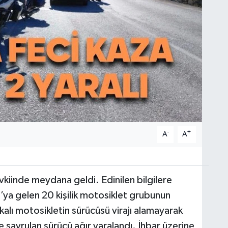
-
+
A
A
kiinde meydana geldi. Edinilen bilgilere
ya gelen 20 kişilik motosiklet grubunun
lı motosikletin sürücüsü virajı alamayarak
 savrulan sürücü ağır yaralandı. İhbar üzerine