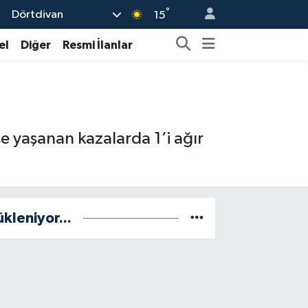
°
Dörtdivan
15
el
Diğer
Resmi İlanlar
e yaşanan kazalarda 1’i ağır
ükleniyor...