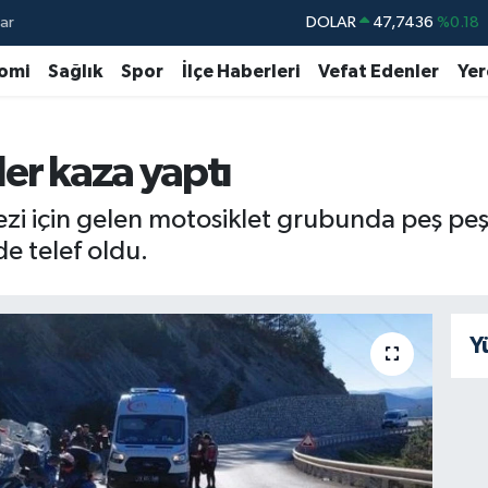
ar
DOLAR
47,7436
%0.18
EURO
55,2510
%0.32
omi
Sağlık
Spor
İlçe Haberleri
Vefat Edenler
Yer
STERLİN
64,4811
%0.38
GRAM ALTIN
6660.55
%0
er kaza yaptı
BİST100
13.779
%-14
zi için gelen motosiklet grubunda peş peş
BITCOIN
64.815,30
%-0.1
de telef oldu.
Y