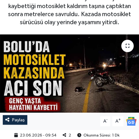
kaybettiği motosiklet kaldırım taşına çaptıktan
sonra metrelerce savruldu. Kazada motosiklet
sürücüsü olay yerinde yaşamını yitirdi.
Paylaş
-
+
A
A
23.06.2026 - 09:54
2
Okunma Süresi: 1 Dk