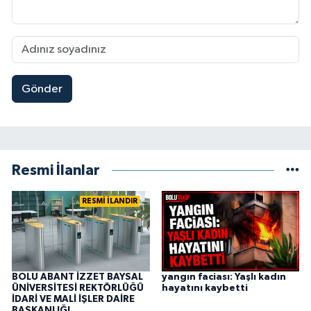
Gönder
Resmi İlanlar
RESMİ İLANDIR
BOLU ABANT İZZET BAYSAL
yangın faciası: Yaşlı kadın
ÜNİVERSİTESİ REKTÖRLÜĞÜ
hayatını kaybetti
İDARİ VE MALİ İŞLER DAİRE
BAŞKANLIĞI