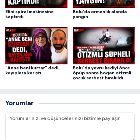
Elini spiral makinesine
Bolu’da ormanlık alanda
kaptırdı
yangın
"Anne beni kurtar" dedi,
Bolu'da yavru kediyi önce
kayıplara karıştı
öpüp sonra boğan otizmli
çocuk serbest bırakıldı
Yorumlar