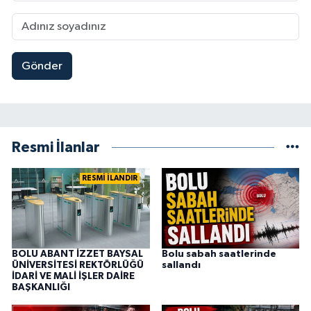
Gönder
Resmi İlanlar
RESMİ İLANDIR
BOLU ABANT İZZET BAYSAL
Bolu sabah saatlerinde
ÜNİVERSİTESİ REKTÖRLÜĞÜ
sallandı
İDARİ VE MALİ İŞLER DAİRE
BAŞKANLIĞI