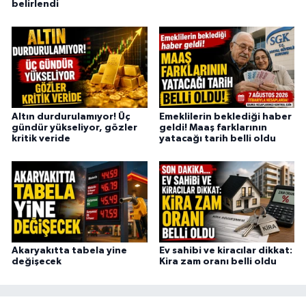
belirlendi
Altın durdurulamıyor! Üç
Emeklilerin beklediği haber
gündür yükseliyor, gözler
geldi! Maaş farklarının
kritik veride
yatacağı tarih belli oldu
Akaryakıtta tabela yine
Ev sahibi ve kiracılar dikkat:
değişecek
Kira zam oranı belli oldu