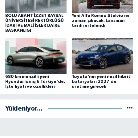
BOLU ABANT İZZET BAYSAL
Yeni Alfa Romeo Stelvio ne
ÜNİVERSİTESİ REKTÖRLÜĞÜ
zaman çıkacak: Lansman
İDARİ VE MALİ İŞLER DAİRE
tarihi ertelendi
BAŞKANLIĞI
680 km menzilli yeni
Toyota'nın yeni nesil hibrit
Hyundai Ioniq 6 Türkiye'de:
bataryaları 2027'de
İşte fiyatı ve özellikleri
üretime girecek
Yükleniyor...