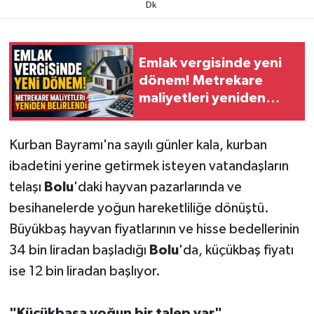
Dk
Emlak vergisinde yeni
dönem! Metrekare
maliyetleri yeniden
belirlendi
Kurban Bayramı'na sayılı günler kala, kurban
ibadetini yerine getirmek isteyen vatandaşların
telaşı
Bolu
'daki hayvan pazarlarında ve
besihanelerde yoğun hareketliliğe dönüştü.
Büyükbaş hayvan fiyatlarının ve hisse bedellerinin
34 bin liradan başladığı
Bolu
'da, küçükbaş fiyatı
ise 12 bin liradan başlıyor.
"Küçükbaşa yoğun bir talep var"