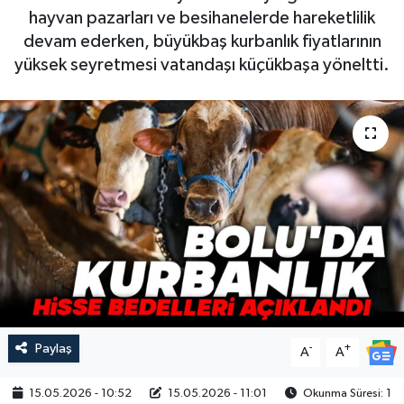
hayvan pazarları ve besihanelerde hareketlilik
devam ederken, büyükbaş kurbanlık fiyatlarının
yüksek seyretmesi vatandaşı küçükbaşa yöneltti.
Paylaş
-
+
A
A
15.05.2026 - 10:52
15.05.2026 - 11:01
Okunma Süresi: 1