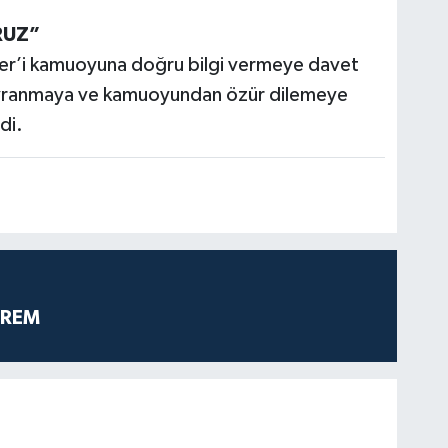
RUZ”
ner’i kamuoyuna doğru bilgi vermeye davet
avranmaya ve kamuoyundan özür dilemeye
di.
PREM