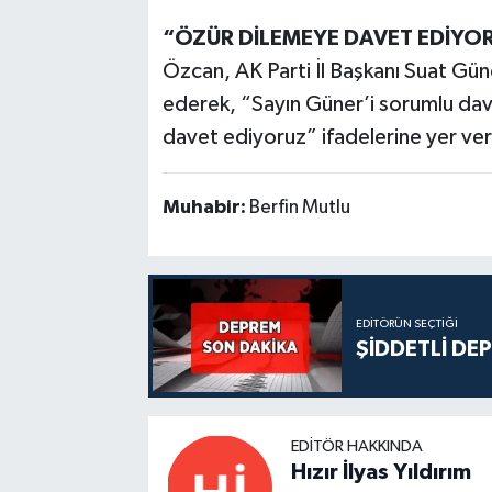
“ÖZÜR DİLEMEYE DAVET EDİYO
Özcan, AK Parti İl Başkanı Suat Gü
ederek, “Sayın Güner’i sorumlu d
davet ediyoruz” ifadelerine yer ver
Muhabir:
Berfin Mutlu
EDITÖRÜN SEÇTIĞI
ŞİDDETLİ DE
EDITÖR HAKKINDA
Hızır İlyas Yıldırım