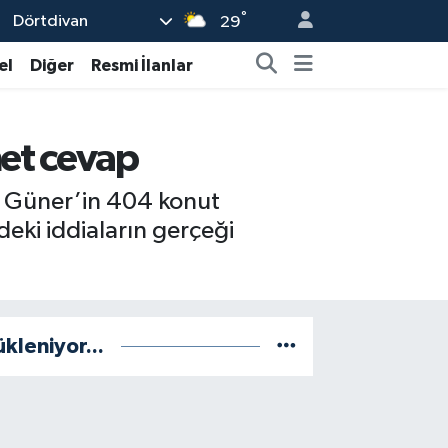
°
Dörtdivan
29
el
Diğer
Resmi İlanlar
net cevap
at Güner’in 404 konut
deki iddiaların gerçeği
ükleniyor...