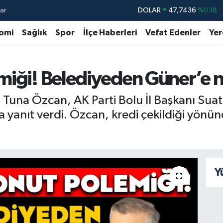
ar
DOLAR
47,7436
%0.18
EURO
55,2510
%0.32
omi
Sağlık
Spor
İlçe Haberleri
Vefat Edenler
Yer
STERLİN
64,4811
%0.38
GRAM ALTIN
6660.55
%0
miği! Belediyeden Güner’e 
BİST100
13.779
%-14
. Tuna Özcan, AK Parti Bolu İl Başkanı Su
BITCOIN
64.840,97
%-0.15
na yanıt verdi. Özcan, kredi çekildiği yönün
Y