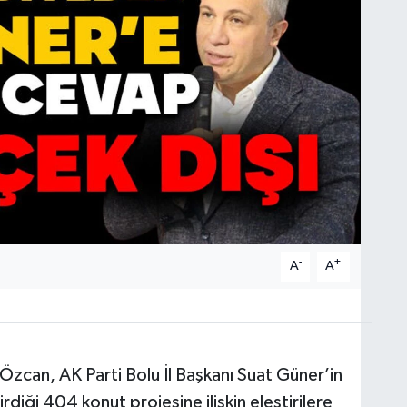
-
+
A
A
Özcan, AK Parti Bolu İl Başkanı Suat Güner’in
iği 404 konut projesine ilişkin eleştirilere