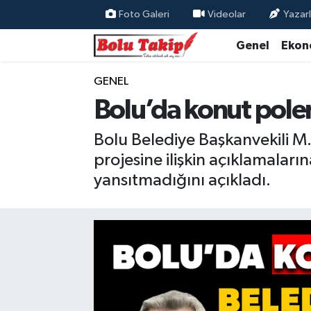
Foto Galeri
Videolar
Yazarl
Genel
Ekon
GENEL
Bolu’da konut pole
Bolu Belediye Başkanvekili M
projesine ilişkin açıklamaları
yansıtmadığını açıkladı.