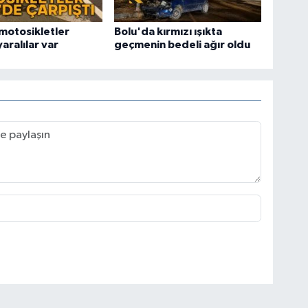
motosikletler
Bolu'da kırmızı ışıkta
yaralılar var
geçmenin bedeli ağır oldu