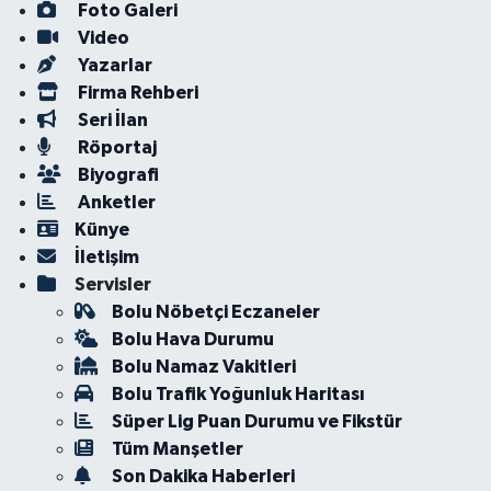
Foto Galeri
Video
Yazarlar
Firma Rehberi
Seri İlan
Röportaj
Biyografi
Anketler
Künye
İletişim
Servisler
Bolu Nöbetçi Eczaneler
Bolu Hava Durumu
Bolu Namaz Vakitleri
Bolu Trafik Yoğunluk Haritası
Süper Lig Puan Durumu ve Fikstür
Tüm Manşetler
Son Dakika Haberleri