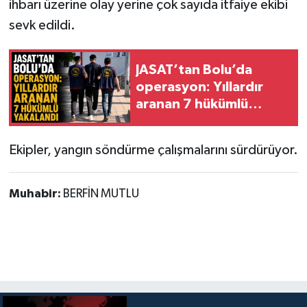
ihbarı üzerine olay yerine çok sayıda itfaiye ekibi
sevk edildi.
JASAT’tan Bolu’da
operasyon: Yıllardır
aranan 7 hükümlü
yakalandı
Ekipler, yangın söndürme çalışmalarını sürdürüyor.
Muhabir:
BERFİN MUTLU