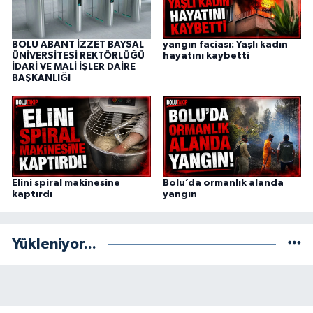
BOLU ABANT İZZET BAYSAL
yangın faciası: Yaşlı kadın
ÜNİVERSİTESİ REKTÖRLÜĞÜ
hayatını kaybetti
İDARİ VE MALİ İŞLER DAİRE
BAŞKANLIĞI
Elini spiral makinesine
Bolu’da ormanlık alanda
kaptırdı
yangın
Yükleniyor...