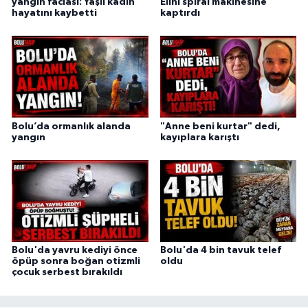
yangın faciası: Yaşlı kadın
Elini spiral makinesine
hayatını kaybetti
kaptırdı
Bolu’da ormanlık alanda
"Anne beni kurtar" dedi,
yangın
kayıplara karıştı
Bolu'da yavru kediyi önce
Bolu'da 4 bin tavuk telef
öpüp sonra boğan otizmli
oldu
çocuk serbest bırakıldı