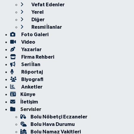
Vefat Edenler
Yerel
Diğer
Resmi İlanlar
Foto Galeri
Video
Yazarlar
Firma Rehberi
Seri İlan
Röportaj
Biyografi
Anketler
Künye
İletişim
Servisler
Bolu Nöbetçi Eczaneler
Bolu Hava Durumu
Bolu Namaz Vakitleri