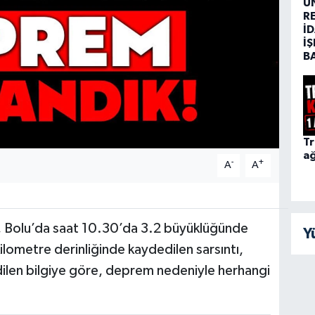
Ü
R
İD
İŞ
B
Tr
ağ
-
+
A
A
re, Bolu’da saat 10.30’da 3.2 büyüklüğünde
Y
lometre derinliğinde kaydedilen sarsıntı,
edilen bilgiye göre, deprem nedeniyle herhangi