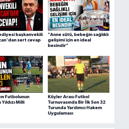
ediyesi başkanvekili
"Anne sütü, bebeğin sağlıklı
can'dan sert cevap
gelişimi için en ideal
besindir"
ın Futbolunun
Köyler Arası Futbol
Yıldızı Milli
Turnuvasında Bir İlk Son 32
Turunda Yardımcı Hakem
Uygulaması