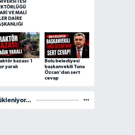
NİVERSİTESİ
EKTÖRLÜĞÜ
ARİ VE MALİ
LER DAİRE
AŞKANLIĞI
aktör kazası: 1
Bolu belediyesi
ır yaralı
başkanvekili Tuna
Özcan'dan sert
cevap
ükleniyor...