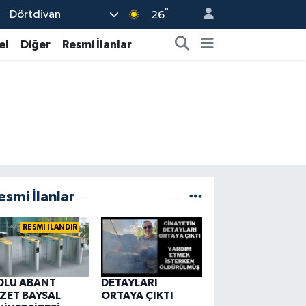
°
Dörtdivan
26
el
Diğer
Resmi İlanlar
esmi İlanlar
RESMİ İLANDIR
OLU ABANT
DETAYLARI
ZZET BAYSAL
ORTAYA ÇIKTI