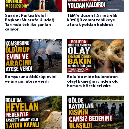
Saadet Partisi Bolu İl
TEM'e düşen 1.5 metrelik
Başkanı Mustafa Uludağ:
kütüğü canını tehlikeye
Tarımda tehlike çanları
atarak yoldan kaldırdı
çalıyor
Komşusunu öldürüp evini
Bolu'da mide bulandıran
ve aracını ateşe verdi
olay! Ekmeğin içinden ölü
hamam böcekleri çıktı