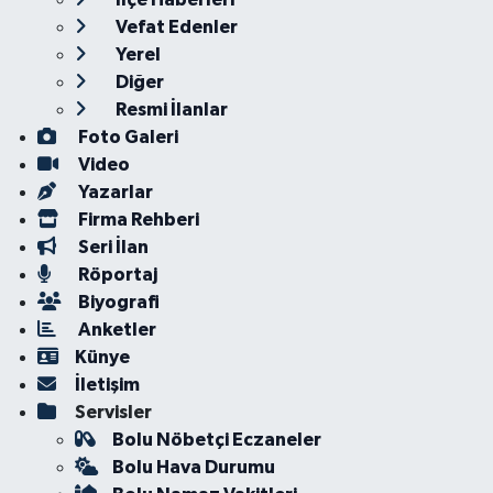
Vefat Edenler
Yerel
Diğer
Resmi İlanlar
Foto Galeri
Video
Yazarlar
Firma Rehberi
Seri İlan
Röportaj
Biyografi
Anketler
Künye
İletişim
Servisler
Bolu Nöbetçi Eczaneler
Bolu Hava Durumu