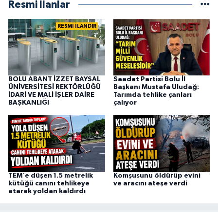
Resmi İlanlar
RESMİ İLANDIR
BOLU ABANT İZZET BAYSAL
Saadet Partisi Bolu İl
ÜNİVERSİTESİ REKTÖRLÜĞÜ
Başkanı Mustafa Uludağ:
İDARİ VE MALİ İŞLER DAİRE
Tarımda tehlike çanları
BAŞKANLIĞI
çalıyor
TEM'e düşen 1.5 metrelik
Komşusunu öldürüp evini
kütüğü canını tehlikeye
ve aracını ateşe verdi
atarak yoldan kaldırdı