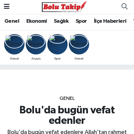
Genel
Ekonomi
Sağlık
Spor
İlçe Haberleri
Genel
Asayiş
Spor
Genel
GENEL
Bolu'da bugün vefat
edenler
Bolu'da bugün vefat edenlere Allah'tan rahmet