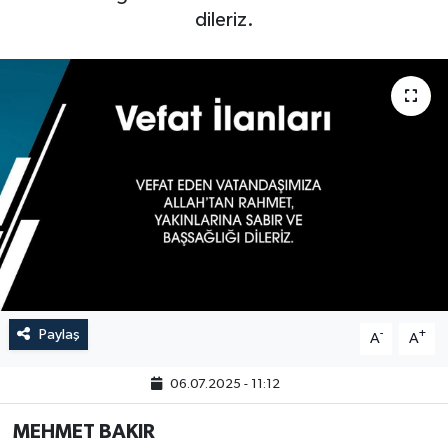
dileriz.
Paylaş
-
+
A
A
06.07.2025 - 11:12
MEHMET BAKIR