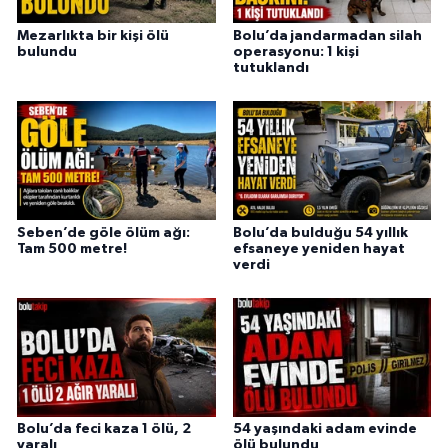
Mezarlıkta bir kişi ölü
Bolu’da jandarmadan silah
bulundu
operasyonu: 1 kişi
tutuklandı
Seben’de göle ölüm ağı:
Bolu’da bulduğu 54 yıllık
Tam 500 metre!
efsaneye yeniden hayat
verdi
Bolu’da feci kaza 1 ölü, 2
54 yaşındaki adam evinde
yaralı
ölü bulundu