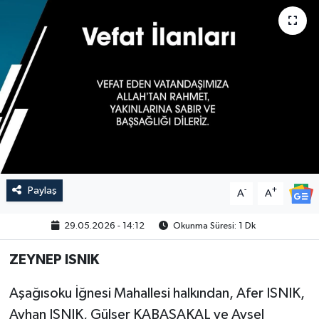
Paylaş
-
+
A
A
29.05.2026 - 14:12
Okunma Süresi: 1 Dk
ZEYNEP ISNIK
Aşağısoku İğnesi Mahallesi halkından, Afer ISNIK,
Ayhan ISNIK, Gülser KABASAKAL ve Aysel