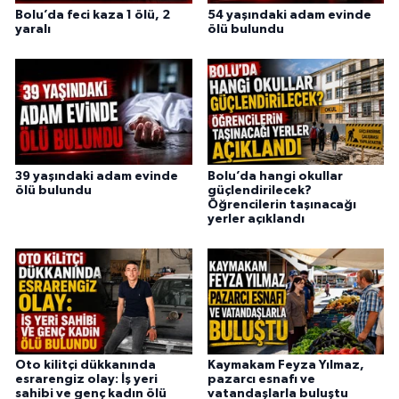
Bolu’da feci kaza 1 ölü, 2
54 yaşındaki adam evinde
yaralı
ölü bulundu
39 yaşındaki adam evinde
Bolu’da hangi okullar
ölü bulundu
güçlendirilecek?
Öğrencilerin taşınacağı
yerler açıklandı
Oto kilitçi dükkanında
Kaymakam Feyza Yılmaz,
esrarengiz olay: İş yeri
pazarcı esnafı ve
sahibi ve genç kadın ölü
vatandaşlarla buluştu