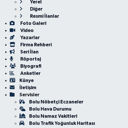
Yerel
Diğer
Resmi İlanlar
Foto Galeri
Video
Yazarlar
Firma Rehberi
Seri İlan
Röportaj
Biyografi
Anketler
Künye
İletişim
Servisler
Bolu Nöbetçi Eczaneler
Bolu Hava Durumu
Bolu Namaz Vakitleri
Bolu Trafik Yoğunluk Haritası