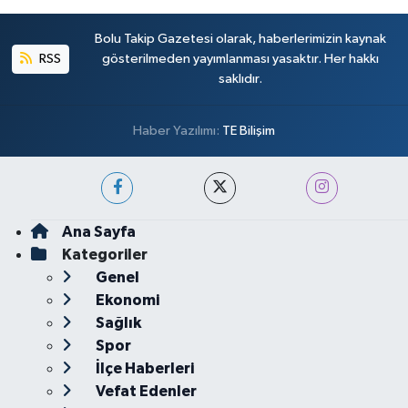
Bolu Takip Gazetesi olarak, haberlerimizin kaynak
RSS
gösterilmeden yayımlanması yasaktır. Her hakkı
saklıdır.
Haber Yazılımı:
TE Bilişim
Ana Sayfa
Kategoriler
Genel
Ekonomi
Sağlık
Spor
İlçe Haberleri
Vefat Edenler