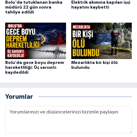
Bolu'da tutuklanan banka
Elektrik akımına kapılan işçi
müdürü 22 gün sonra
hayatını kaybetti
tahliye edildi
Bolu’da gece boyu deprem
Mezarlıkta bir kişi ölü
hareketliliği: Üç sarsıntı
bulundu
kaydedildi
Yorumlar