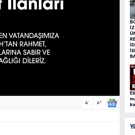
B
İ
Ü
R
İD
İŞ
B
El
m
-
+
A
A
ka
Y