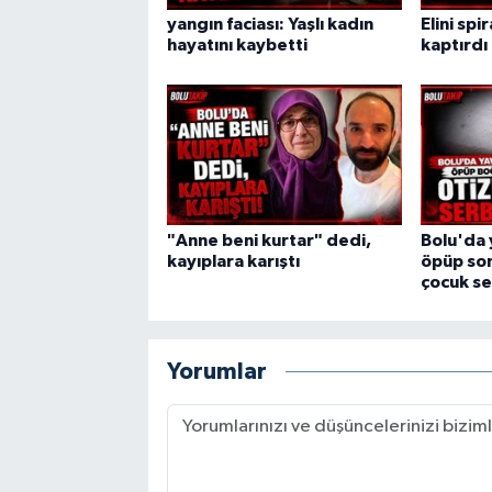
yangın faciası: Yaşlı kadın
Elini spi
hayatını kaybetti
kaptırdı
"Anne beni kurtar" dedi,
Bolu'da 
kayıplara karıştı
öpüp son
çocuk se
Yorumlar