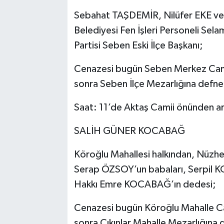
Sebahat TAŞDEMİR, Nilüfer EKE v
Belediyesi Fen İşleri Personeli Se
Partisi Seben Eski İlçe Başkanı;
Cenazesi bugün Seben Merkez Cami
sonra Seben İlçe Mezarlığına defned
Saat: 11’de Aktaş Camii önünden araç
SALİH GÜNER KOCABAĞ
Köroğlu Mahallesi halkından, Nü
Serap ÖZSOY’un babaları, Serpil 
Hakkı Emre KOCABAĞ’ın dedesi;
Cenazesi bugün Köroğlu Mahalle Ca
sonra Çıkınlar Mahalle Mezarlığına 