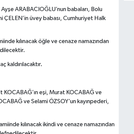
e Ayşe ARABACIOĞLU’nun babaları, Bolu
lami ÇELEN’in üvey babası, Cumhuriyet Halk
inde kılınacak öğle ve cenaze namazından
ilecektir.
 kaldırılacaktır.
zhet KOCABAĞ’ın eşi, Murat KOCABAĞ ve
KOCABAĞ ve Selami ÖZSOY’un kayınpederi,
miinde kılınacak ikindi ve cenaze namazından
defnedilecektir.