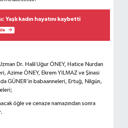
ı: Yaşlı kadın hayatını kaybetti
üle
zman Dr. Halil Uğur ÖNEY, Hatice Nurdan
ri, Azime ÖNEY, Ekrem YILMAZ ve Şinasi
eda GÜNER’in babaanneleri, Ertuğ, Nilgün,
leri;
ınacak öğle ve cenaze namazından sonra
r.