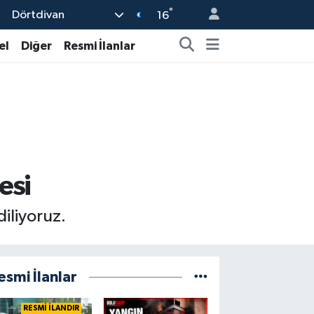
°
Dörtdivan
16
el
Diğer
Resmi İlanlar
esi
iliyoruz.
esmi İlanlar
RESMİ İLANDIR