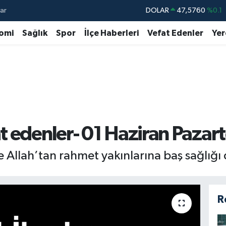
ar
DOLAR
47,5760
%0.1
EURO
55,0126
%0.29
omi
Sağlık
Spor
İlçe Haberleri
Vefat Edenler
Yer
STERLİN
64,1794
%0.29
GRAM ALTIN
6508.83
%4.44
BİST100
13.647
%-30
BITCOIN
64.927,78
%1.32
 edenler- 01 Haziran Pazart
Allah’tan rahmet yakınlarına baş sağlığı d
R