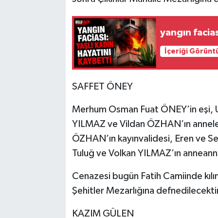
yangın facias
İçeriği Görünt
SAFFET ÖNEY
Merhum Osman Fuat ÖNEY’in eşi, U
YILMAZ ve Vildan ÖZHAN’ın annele
ÖZHAN’ın kayınvalidesi, Eren ve S
Tuluğ ve Volkan YILMAZ’ın anneanne
Cenazesi bugün Fatih Camiinde kıl
Şehitler Mezarlığına defnedilecekti
KAZIM GÜLEN