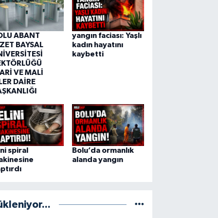
OLU ABANT
yangın faciası: Yaşlı
ZZET BAYSAL
kadın hayatını
NİVERSİTESİ
kaybetti
EKTÖRLÜĞÜ
ARİ VE MALİ
LER DAİRE
AŞKANLIĞI
ini spiral
Bolu’da ormanlık
akinesine
alanda yangın
ptırdı
ükleniyor...