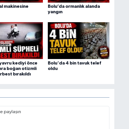
ral makinesine
Bolu’da ormanlık alanda
yangın
yavru kediyi önce
Bolu'da 4 bin tavuk telef
ra boğan otizmli
oldu
rbest bırakıldı