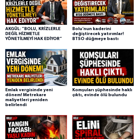
AKGÜL: “BOLU, KRİZLERLE
Bolu’nun kaderini
DEĞİL HİZMETLE
değiştirecek yatırımlar!
YÖNETİLMEYİ HAK EDİYOR”
BTSO düğmeye bastı
Emlak vergisinde yeni
Komşuları şüphesinde haklı
dönem! Metrekare
çıktı, evinde ölü bulundu
maliyetleri yeniden
belirlendi