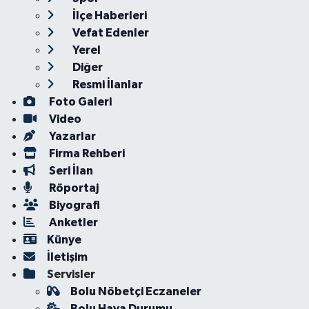
İlçe Haberleri
Vefat Edenler
Yerel
Diğer
Resmi İlanlar
Foto Galeri
Video
Yazarlar
Firma Rehberi
Seri İlan
Röportaj
Biyografi
Anketler
Künye
İletişim
Servisler
Bolu Nöbetçi Eczaneler
Bolu Hava Durumu