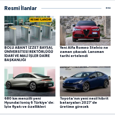
Resmi İlanlar
RESMİ İLANDIR
BOLU ABANT İZZET BAYSAL
Yeni Alfa Romeo Stelvio ne
ÜNİVERSİTESİ REKTÖRLÜĞÜ
zaman çıkacak: Lansman
İDARİ VE MALİ İŞLER DAİRE
tarihi ertelendi
BAŞKANLIĞI
680 km menzilli yeni
Toyota'nın yeni nesil hibrit
Hyundai Ioniq 6 Türkiye'de:
bataryaları 2027'de
İşte fiyatı ve özellikleri
üretime girecek