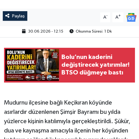
Paylaş
-
+
A
A
30.06.2026 - 12:15
Okunma Süresi: 1 Dk
Bolu’nun kaderini
değiştirecek yatırımlar!
BTSO düğmeye bastı
Mudurnu ilçesine bağlı Keçikıran köyünde
asırlardır düzenlenen Şimşir Bayramı bu yılda
yüzlerce kişinin katılımıyla gerçekleştirildi. Şükür,
dua ve kaynaşma amacıyla ilçenin her köyünden