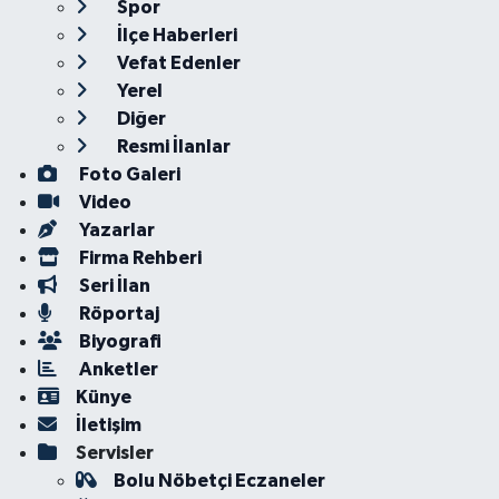
Spor
İlçe Haberleri
Vefat Edenler
Yerel
Diğer
Resmi İlanlar
Foto Galeri
Video
Yazarlar
Firma Rehberi
Seri İlan
Röportaj
Biyografi
Anketler
Künye
İletişim
Servisler
Bolu Nöbetçi Eczaneler