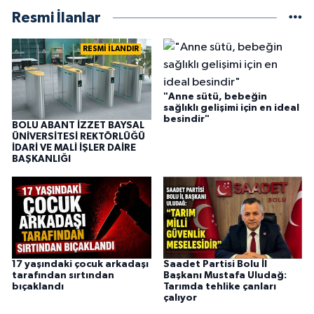
Resmi İlanlar
RESMİ İLANDIR
"Anne sütü, bebeğin
sağlıklı gelişimi için en ideal
besindir"
BOLU ABANT İZZET BAYSAL
ÜNİVERSİTESİ REKTÖRLÜĞÜ
İDARİ VE MALİ İŞLER DAİRE
BAŞKANLIĞI
17 yaşındaki çocuk arkadaşı
Saadet Partisi Bolu İl
tarafından sırtından
Başkanı Mustafa Uludağ:
bıçaklandı
Tarımda tehlike çanları
çalıyor