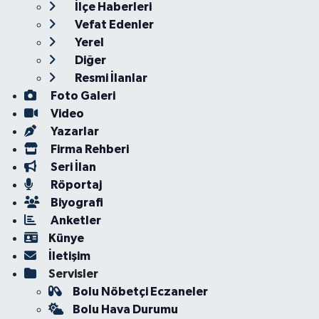
İlçe Haberleri
Vefat Edenler
Yerel
Diğer
Resmi İlanlar
Foto Galeri
Video
Yazarlar
Firma Rehberi
Seri İlan
Röportaj
Biyografi
Anketler
Künye
İletişim
Servisler
Bolu Nöbetçi Eczaneler
Bolu Hava Durumu