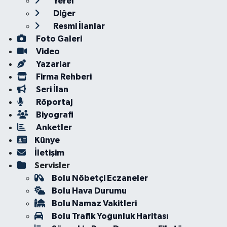
Yerel
Diğer
Resmi İlanlar
Foto Galeri
Video
Yazarlar
Firma Rehberi
Seri İlan
Röportaj
Biyografi
Anketler
Künye
İletişim
Servisler
Bolu Nöbetçi Eczaneler
Bolu Hava Durumu
Bolu Namaz Vakitleri
Bolu Trafik Yoğunluk Haritası