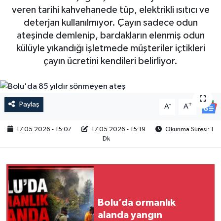
veren tarihi kahvehanede tüp, elektrikli ısıtıcı ve
deterjan kullanılmıyor. Çayın sadece odun
ateşinde demlenip, bardakların elenmiş odun
külüyle yıkandığı işletmede müşteriler içtikleri
çayın ücretini kendileri belirliyor.
Paylaş
-
+
A
A
17.05.2026 - 15:07
17.05.2026 - 15:19
Okunma Süresi: 1
Dk
Bolu’da ormanlık
alanda yangın