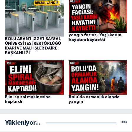
RESMİ İLANDIR
yangın faciası: Yaşlı kadın
BOLU ABANT İZZET BAYSAL
hayatını kaybetti
ÜNİVERSİTESİ REKTÖRLÜĞÜ
İDARİ VE MALİ İŞLER DAİRE
BAŞKANLIĞI
Elini spiral makinesine
Bolu’da ormanlık alanda
kaptırdı
yangın
Yükleniyor...