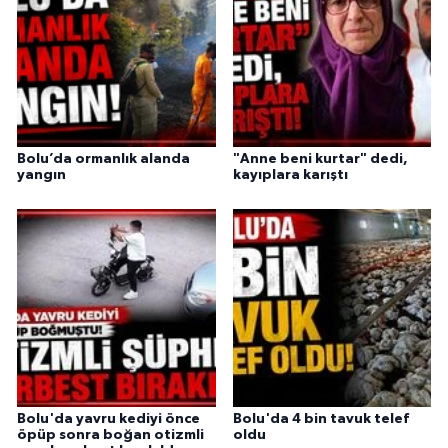
Bolu’da ormanlık alanda
"Anne beni kurtar" dedi,
yangın
kayıplara karıştı
Bolu'da yavru kediyi önce
Bolu'da 4 bin tavuk telef
öpüp sonra boğan otizmli
oldu