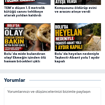
TEM'e düşen 1.5 metrelik
Komşusunu öldürüp evini
kütüğü canını tehlikeye
ve aracını ateşe verdi
atarak yoldan kaldırdı
Bolu'da mide bulandıran
Bolu'da heyelan nedeniyle
olay! Ekmeğin içinden ölü
Taşkesti-Abant yolu 1 aydır
hamam böcekleri çıktı
kapalı
Yorumlar