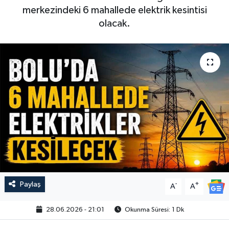
merkezindeki 6 mahallede elektrik kesintisi
olacak.
Paylaş
-
+
A
A
28.06.2026 - 21:01
Okunma Süresi: 1 Dk