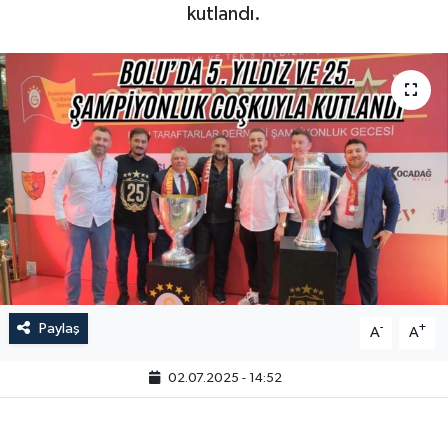
kutlandı.
Paylaş
-
+
A
A
02.07.2025 - 14:52