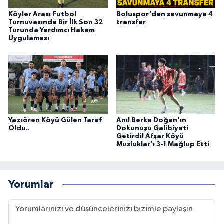
Köyler Arası Futbol
Boluspor'dan savunmaya 4
Turnuvasında Bir İlk Son 32
transfer
Turunda Yardımcı Hakem
Uygulaması
Yazıören Köyü Gülen Taraf
Anıl Berke Doğan’ın
Oldu..
Dokunuşu Galibiyeti
Getirdi! Afşar Köyü
Musluklar’ı 3-1 Mağlup Etti
Yorumlar