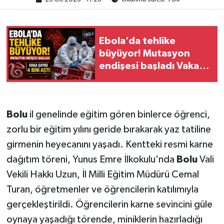
Ebola’da tehlike
büyüyor! Mutasyon
endişesi başladı Vaka
sayısı 4 bini aştı
Bolu
il genelinde eğitim gören binlerce öğrenci,
zorlu bir eğitim yılını geride bırakarak yaz tatiline
girmenin heyecanını yaşadı. Kentteki resmi karne
dağıtım töreni, Yunus Emre İlkokulu'nda
Bolu
Vali
Vekili Hakkı Uzun, İl Milli Eğitim Müdürü Cemal
Turan, öğretmenler ve öğrencilerin katılımıyla
gerçekleştirildi. Öğrencilerin karne sevincini güle
oynaya yaşadığı törende, miniklerin hazırladığı