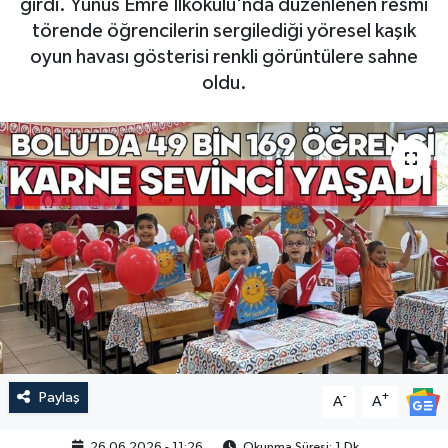
girdi. Yunus Emre İlkokulu'nda düzenlenen resmi
törende öğrencilerin sergilediği yöresel kaşık
oyun havası gösterisi renkli görüntülere sahne
oldu.
Paylaş
-
+
A
A
26.06.2026 - 11:26
Okunma Süresi: 1 Dk