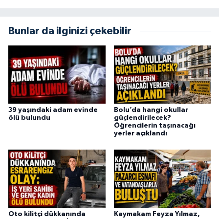
Bunlar da ilginizi çekebilir
39 yaşındaki adam evinde
Bolu’da hangi okullar
ölü bulundu
güçlendirilecek?
Öğrencilerin taşınacağı
yerler açıklandı
Oto kilitçi dükkanında
Kaymakam Feyza Yılmaz,