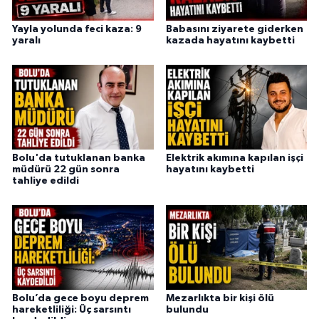
Yayla yolunda feci kaza: 9
Babasını ziyarete giderken
yaralı
kazada hayatını kaybetti
Bolu'da tutuklanan banka
Elektrik akımına kapılan işçi
müdürü 22 gün sonra
hayatını kaybetti
tahliye edildi
Bolu’da gece boyu deprem
Mezarlıkta bir kişi ölü
hareketliliği: Üç sarsıntı
bulundu