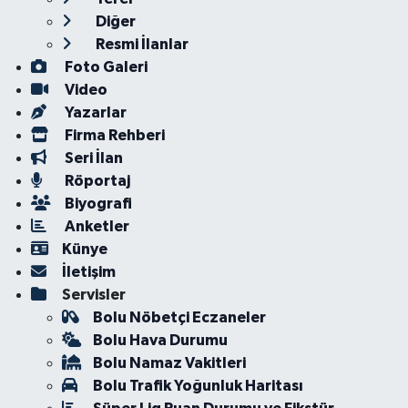
Diğer
Resmi İlanlar
Foto Galeri
Video
Yazarlar
Firma Rehberi
Seri İlan
Röportaj
Biyografi
Anketler
Künye
İletişim
Servisler
Bolu Nöbetçi Eczaneler
Bolu Hava Durumu
Bolu Namaz Vakitleri
Bolu Trafik Yoğunluk Haritası