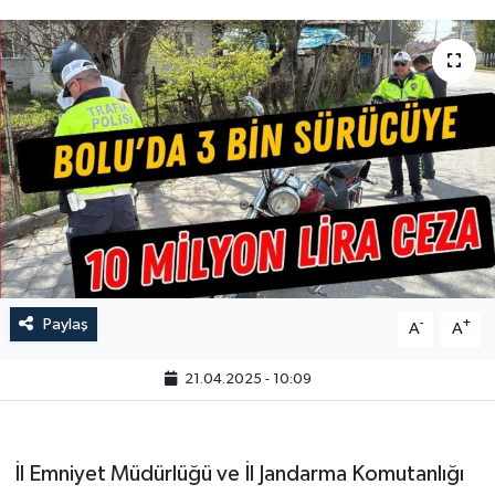
Paylaş
-
+
A
A
21.04.2025 - 10:09
İl Emniyet Müdürlüğü ve İl Jandarma Komutanlığı