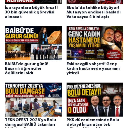
İş arayanlara büyük fırsat!
Ebola’da tehlike büyüyor!
30 bin güvenlik görevlisi
Mutasyon endişesi başladı
alınacak
Vaka sayısı 4 bini aştı
BAİBÜ’de gurur günü!
Eski sevgili vahşeti! Genç
Başarılı öğrenciler
kadın hastanede yaşamını
ödüllerini aldı
yitirdi
TEKNOFEST 2026’ya Bolu
PKK düzenlemesinde Bolu
damgası! BAİBÜ takımları
detayı! İmza atan tek