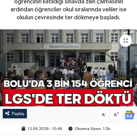
öğrencinin katıldığı sınavda zilin çalmasının
ardından öğrenciler okul sıralarında veliler ise
okulun çevresinde ter dökmeye başladı.
Paylaş
-
+
A
A
13.06.2026 - 10:46
Okunma Süresi: 1 Dk