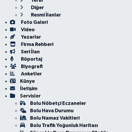
Yerel
Diğer
Resmi İlanlar
Foto Galeri
Video
Yazarlar
Firma Rehberi
Seri İlan
Röportaj
Biyografi
Anketler
Künye
İletişim
Servisler
Bolu Nöbetçi Eczaneler
Bolu Hava Durumu
Bolu Namaz Vakitleri
Bolu Trafik Yoğunluk Haritası