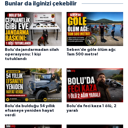
Bunlar da ilginizi çekebilir
Bolu’da jandarmadan silah
Seben’de göle ölüm ağı:
operasyonu: 1 kişi
Tam 500 metre!
tutuklandı
Bolu’da bulduğu 54 yıllık
Bolu’da feci kaza 1 ölü, 2
efsaneye yeniden hayat
yaralı
verdi