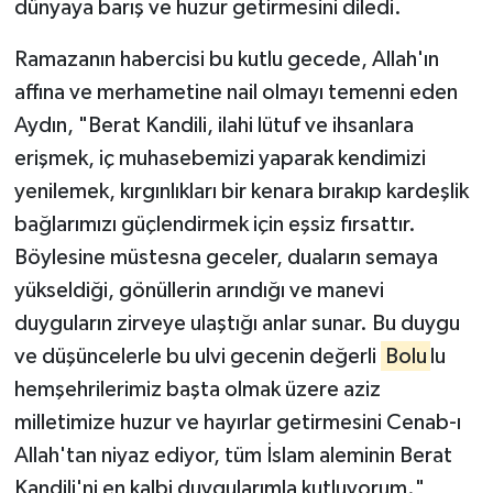
dünyaya barış ve huzur getirmesini diledi.
Ramazanın habercisi bu kutlu gecede, Allah'ın
affına ve merhametine nail olmayı temenni eden
Aydın, "Berat Kandili, ilahi lütuf ve ihsanlara
erişmek, iç muhasebemizi yaparak kendimizi
yenilemek, kırgınlıkları bir kenara bırakıp kardeşlik
bağlarımızı güçlendirmek için eşsiz fırsattır.
Böylesine müstesna geceler, duaların semaya
yükseldiği, gönüllerin arındığı ve manevi
duyguların zirveye ulaştığı anlar sunar. Bu duygu
ve düşüncelerle bu ulvi gecenin değerli
Bolu
lu
hemşehrilerimiz başta olmak üzere aziz
milletimize huzur ve hayırlar getirmesini Cenab-ı
Allah'tan niyaz ediyor, tüm İslam aleminin Berat
Kandili'ni en kalbi duygularımla kutluyorum."