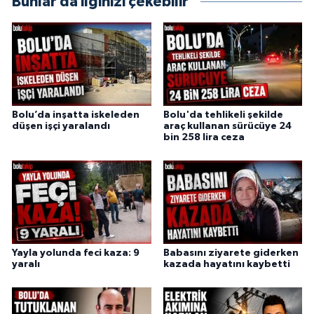
Bunlar da ilginizi çekebilir
Bolu’da inşatta iskeleden
Bolu'da tehlikeli şekilde
düşen işçi yaralandı
araç kullanan sürücüye 24
bin 258 lira ceza
Yayla yolunda feci kaza: 9
Babasını ziyarete giderken
yaralı
kazada hayatını kaybetti