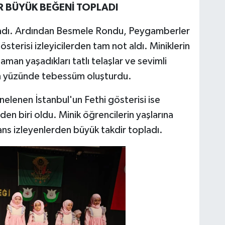
R BÜYÜK BEĞENİ TOPLADI
adı. Ardından Besmele Rondu, Peygamberler
sterisi izleyicilerden tam not aldı. Miniklerin
man yaşadıkları tatlı telaşlar ve sevimli
rin yüzünde tebessüm oluşturdu.
elenen İstanbul'un Fethi gösterisi ise
den biri oldu. Minik öğrencilerin yaşlarına
s izleyenlerden büyük takdir topladı.