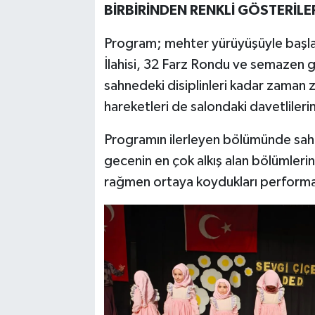
BİRBİRİNDEN RENKLİ GÖSTERİLE
Program; mehter yürüyüşüyle başl
İlahisi, 32 Farz Rondu ve semazen gö
sahnedeki disiplinleri kadar zaman za
hareketleri de salondaki davetlile
Programın ilerleyen bölümünde sahn
gecenin en çok alkış alan bölümlerin
rağmen ortaya koydukları performan