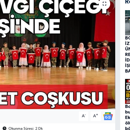
R
B
İ
Ü
R
İD
İŞ
B
B
bu
-
+
A
A
Ek
ö
bö
Okunma Süresi: 2 Dk