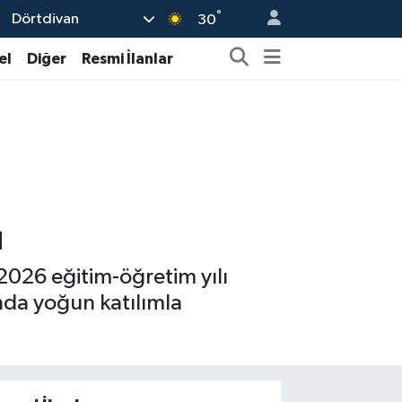
°
Dörtdivan
30
el
Diğer
Resmi İlanlar
u
2026 eğitim-öğretim yılı
'nda yoğun katılımla