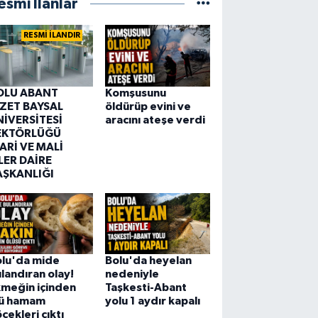
esmi İlanlar
RESMİ İLANDIR
OLU ABANT
Komşusunu
ZZET BAYSAL
öldürüp evini ve
NİVERSİTESİ
aracını ateşe verdi
EKTÖRLÜĞÜ
ARİ VE MALİ
LER DAİRE
AŞKANLIĞI
olu'da mide
Bolu'da heyelan
landıran olay!
nedeniyle
meğin içinden
Taşkesti-Abant
lü hamam
yolu 1 aydır kapalı
cekleri çıktı