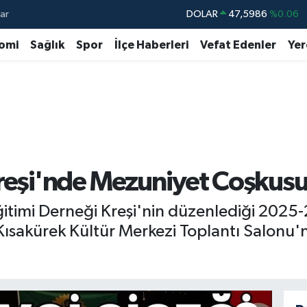
ar
DOLAR
47,5986
%0.06
EURO
55,0700
%0.1
omi
Sağlık
Spor
İlçe Haberleri
Vefat Edenler
Yer
STERLİN
64,2438
%0.21
GRAM ALTIN
6518.23
%0.39
BİST100
13.768
%48
BITCOIN
64.602,05
%0.69
Kreşi'nde Mezuniyet Coşkus
itimi Derneği Kreşi'nin düzenlediği 2025-
l Kısakürek Kültür Merkezi Toplantı Salonu