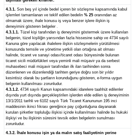
taşıması gereken kriterler:
4.3.1.
Son beş yıl içinde bedel içeren bir sözleşme kapsamında kabul
işlemleri tamamlanan ve teklif edilen bedelin
% 25
oranından az
olmamak üzere, ihale konusu iş veya benzer işlere ilişkin iş
deneyimini gösteren belgeler .
4.3.1.1.
Tüzel kişi tarafından iş deneyimini göstermek üzere kullanılan
belgenin, tüzel kişiliğin yarısından fazla hissesine sahip ve 4734 sayılı
Kanuna göre yapılacak ihalelere ilişkin sözleşmelerin yürütülmesi
konusunda temsile ve yönetime yetkili olan ortağına ait olması
halinde, ticaret ve sanayi odası/ticaret odası bünyesinde bulunan
ticaret sicili müdürlükleri veya yeminli mali müşavir ya da serbest
muhasebeci mali müşavir tarafından ilk ilan tarihinden sonra
düzenlenen ve düzenlendiği tarihten geriye doğru son bir yıldır
kesintisiz olarak bu şartların korunduğunu gösteren, e-forma uygun
belgenin kullanılması zorunludur.
4.3.1.2.
4734 sayılı Kanun kapsamındaki idarelere taahhüt edilenler
dışında yurt dışında gerçekleştirilen işlerden elde edilen iş deneyiminin
13/1/2011 tarihli ve 6102 sayılı Türk Ticaret Kanununun 195 inci
maddesinin ikinci fıkrası gereğince pay çoğunluğuna dayanarak
kurulan şirketler topluluğu ilişkisi içinde kullanılması halinde bu hukuki
ilişkiyi ve bu ilişkinin süresini tevsik eden belgelerin sunulması
zorunludur.
4.3.2. İhale konusu işin ya da malın satış faaliyetinin yerine