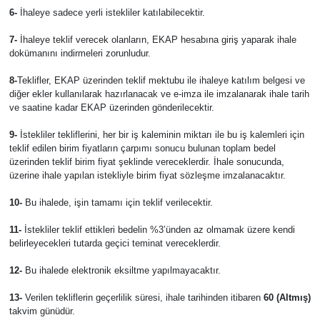
6-
İhaleye sadece yerli istekliler katılabilecektir.
7-
İhaleye teklif verecek olanların, EKAP hesabına giriş yaparak ihale
dokümanını indirmeleri zorunludur.
8-
Teklifler, EKAP üzerinden teklif mektubu ile ihaleye katılım belgesi ve
diğer ekler kullanılarak hazırlanacak ve e-imza ile imzalanarak ihale tarih
ve saatine kadar EKAP üzerinden gönderilecektir.
9-
İstekliler tekliflerini, her bir iş kaleminin miktarı ile bu iş kalemleri için
teklif edilen birim fiyatların çarpımı sonucu bulunan toplam bedel
üzerinden teklif birim fiyat şeklinde vereceklerdir. İhale sonucunda,
üzerine ihale yapılan istekliyle birim fiyat sözleşme imzalanacaktır.
10-
Bu ihalede, işin tamamı için teklif verilecektir.
11-
İstekliler teklif ettikleri bedelin %3’ünden az olmamak üzere kendi
belirleyecekleri tutarda geçici teminat vereceklerdir.
12-
Bu ihalede elektronik eksiltme yapılmayacaktır.
13-
Verilen tekliflerin geçerlilik süresi, ihale tarihinden itibaren
60 (Altmış)
takvim günüdür.