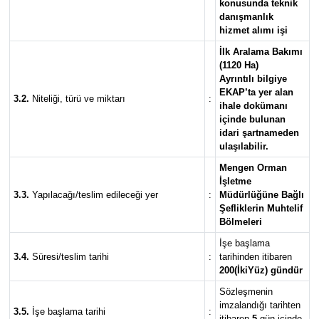
konusunda teknik
danışmanlık
hizmet alımı işi
İlk Aralama Bakımı
(1120 Ha)
Ayrıntılı bilgiye
EKAP’ta yer alan
3.2.
Niteliği, türü ve miktarı
:
ihale dokümanı
içinde bulunan
idari şartnameden
ulaşılabilir.
Mengen Orman
İşletme
3.3.
Yapılacağı/teslim edileceği yer
:
Müdürlüğüne Bağlı
Şefliklerin Muhtelif
Bölmeleri
İşe başlama
3.4.
Süresi/teslim tarihi
:
tarihinden itibaren
200(İkiYüz) gündür
Sözleşmenin
imzalandığı tarihten
3.5.
İşe başlama tarihi
:
itibaren
5
gün içinde