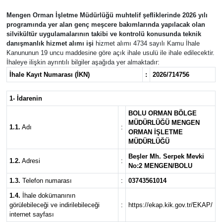
Mengen Orman İşletme Müdürlüğü muhtelif şefliklerinde 2026 yılı
programında yer alan genç meşcere bakımlarında yapılacak olan
silvikültür uygulamalarının takibi ve kontrolü konusunda teknik
danışmanlık hizmet alımı işi
hizmet alımı 4734 sayılı Kamu İhale
Kanununun 19 uncu maddesine göre açık ihale usulü ile ihale edilecektir.
İhaleye ilişkin ayrıntılı bilgiler aşağıda yer almaktadır:
İhale Kayıt Numarası (İKN)
:
2026/714756
1- İdarenin
BOLU ORMAN BÖLGE
MÜDÜRLÜĞÜ MENGEN
1.1.
Adı
:
ORMAN İŞLETME
MÜDÜRLÜĞÜ
Beşler Mh. Serpek Mevki
1.2.
Adresi
:
No:2 MENGEN/BOLU
1.3.
Telefon numarası
:
03743561014
1.4.
İhale dokümanının
görülebileceği ve indirilebileceği
:
https://ekap.kik.gov.tr/EKAP/
internet sayfası