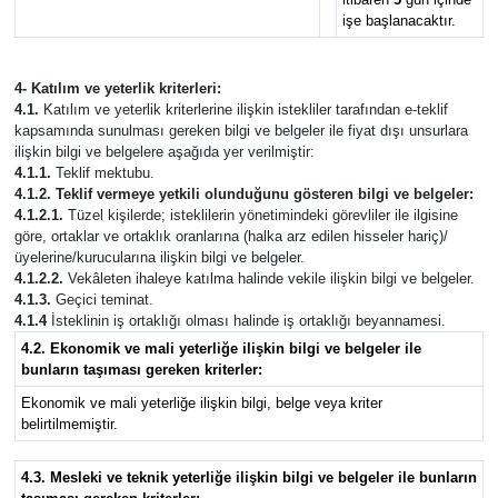
işe başlanacaktır.
4- Katılım ve yeterlik kriterleri:
4.1.
Katılım ve yeterlik kriterlerine ilişkin istekliler tarafından e-teklif
kapsamında sunulması gereken bilgi ve belgeler ile fiyat dışı unsurlara
ilişkin bilgi ve belgelere aşağıda yer verilmiştir:
4.1.1.
Teklif mektubu.
4.1.2. Teklif vermeye yetkili olunduğunu gösteren bilgi ve belgeler:
4.1.2.1.
Tüzel kişilerde; isteklilerin yönetimindeki görevliler ile ilgisine
göre, ortaklar ve ortaklık oranlarına (halka arz edilen hisseler hariç)/
üyelerine/kurucularına ilişkin bilgi ve belgeler.
4.1.2.2.
Vekâleten ihaleye katılma halinde vekile ilişkin bilgi ve belgeler.
4.1.3.
Geçici teminat.
4.1.4
İsteklinin iş ortaklığı olması halinde iş ortaklığı beyannamesi.
4.2. Ekonomik ve mali yeterliğe ilişkin bilgi ve belgeler ile
bunların taşıması gereken kriterler:
Ekonomik ve mali yeterliğe ilişkin bilgi, belge veya kriter
belirtilmemiştir.
4.3. Mesleki ve teknik yeterliğe ilişkin bilgi ve belgeler ile bunların