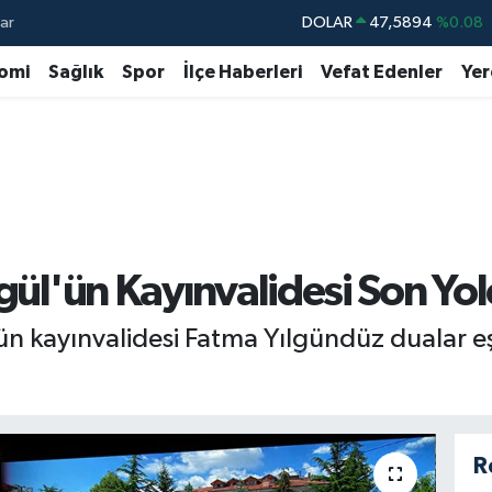
ar
DOLAR
47,5894
%0.08
EURO
55,0398
%-0.02
omi
Sağlık
Spor
İlçe Haberleri
Vefat Edenler
Yer
STERLİN
64,1581
%0.16
GRAM ALTIN
6508.83
%4.44
BİST100
13.703
%11
BITCOIN
64.927,78
%1.32
kgül'ün Kayınvalidesi Son Y
l’ün kayınvalidesi Fatma Yılgündüz dualar 
R