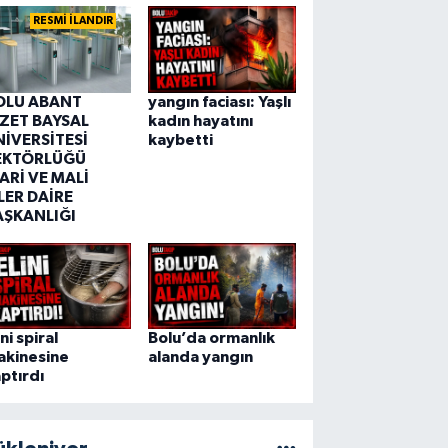
RESMİ İLANDIR
OLU ABANT
yangın faciası: Yaşlı
ZZET BAYSAL
kadın hayatını
NİVERSİTESİ
kaybetti
EKTÖRLÜĞÜ
ARİ VE MALİ
LER DAİRE
AŞKANLIĞI
ini spiral
Bolu’da ormanlık
akinesine
alanda yangın
ptırdı