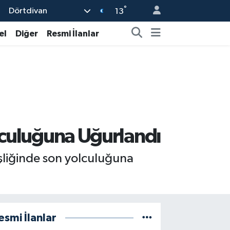
°
Dörtdivan
13
el
Diğer
Resmi İlanlar
olculuğuna Uğurlandı
eşliğinde son yolculuğuna
esmi İlanlar