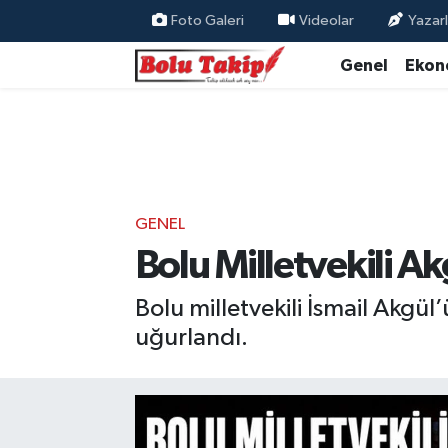
Foto Galeri
Videolar
Yazarl
Genel
Ekon
GENEL
Bolu Milletvekili A
Bolu milletvekili İsmail Akgü
uğurlandı.