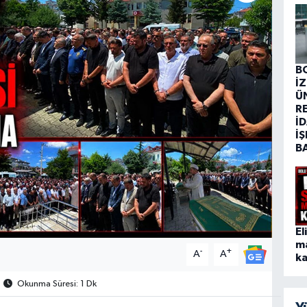
B
İ
Ü
R
İD
İŞ
B
El
m
-
+
A
A
ka
Okunma Süresi: 1 Dk