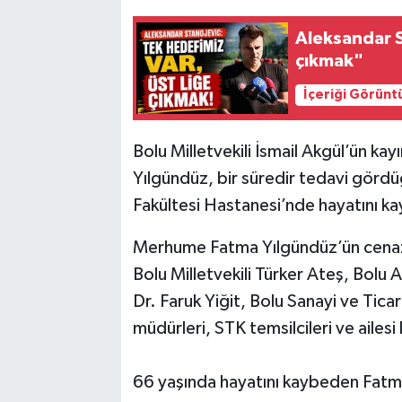
Aleksandar S
çıkmak"
İçeriği Görünt
Bolu Milletvekili İsmail Akgül’ün ka
Yılgündüz, bir süredir tedavi gördü
Fakültesi Hastanesi’nde hayatını ka
Merhume Fatma Yılgündüz’ün cenaze
Bolu Milletvekili Türker Ateş, Bolu 
Dr. Faruk Yiğit, Bolu Sanayi ve Tic
müdürleri, STK temsilcileri ve ailesi 
66 yaşında hayatını kaybeden Fat