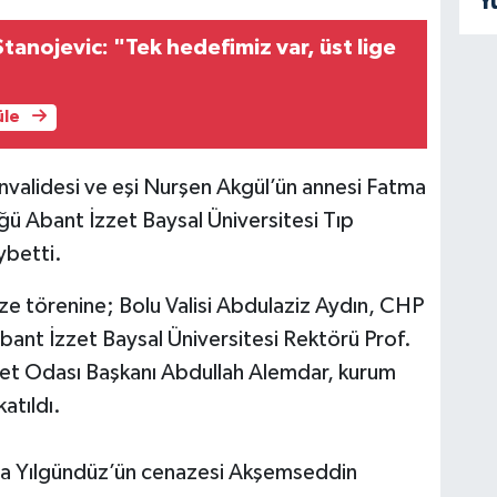
Y
tanojevic: "Tek hedefimiz var, üst lige
üle
yınvalidesi ve eşi Nurşen Akgül’ün annesi Fatma
ğü Abant İzzet Baysal Üniversitesi Tıp
ybetti.
 törenine; Bolu Valisi Abdulaziz Aydın, CHP
Abant İzzet Baysal Üniversitesi Rektörü Prof.
aret Odası Başkanı Abdullah Alemdar, kurum
katıldı.
ma Yılgündüz’ün cenazesi Akşemseddin