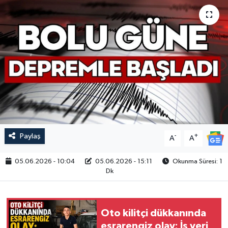
Paylaş
-
+
A
A
05.06.2026 - 10:04
05.06.2026 - 15:11
Okunma Süresi: 1
Dk
Oto kilitçi dükkanında
esrarengiz olay: İş yeri