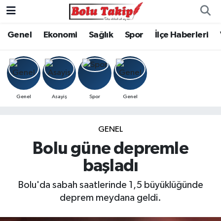
Genel
Ekonomi
Sağlık
Spor
İlçe Haberleri
Genel
Asayiş
Spor
Genel
GENEL
Bolu güne depremle
başladı
Bolu'da sabah saatlerinde 1,5 büyüklüğünde
deprem meydana geldi.