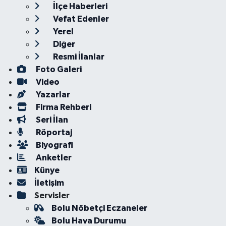
İlçe Haberleri
Vefat Edenler
Yerel
Diğer
Resmi İlanlar
Foto Galeri
Video
Yazarlar
Firma Rehberi
Seri İlan
Röportaj
Biyografi
Anketler
Künye
İletişim
Servisler
Bolu Nöbetçi Eczaneler
Bolu Hava Durumu