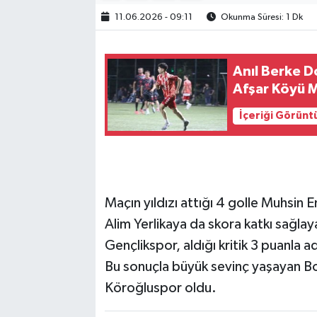
11.06.2026 - 09:11
Okunma Süresi: 1 Dk
Anıl Berke D
Afşar Köyü M
İçeriği Görünt
Maçın yıldızı attığı 4 golle Muhsin 
Alim Yerlikaya da skora katkı sağlay
Gençlikspor, aldığı kritik 3 puanla a
Bu sonuçla büyük sevinç yaşayan Bol
Köroğluspor oldu.