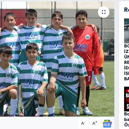
R
B
İ
Ü
R
İD
İŞ
B
Bo
ba
-
+
A
A
Ö