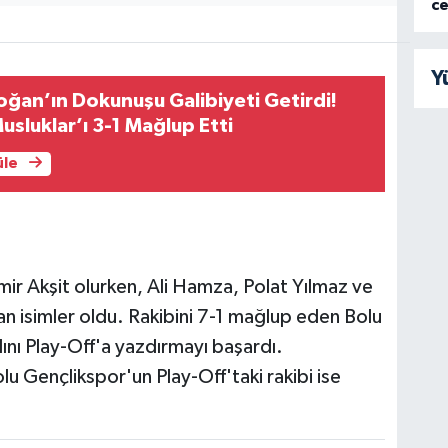
c
Y
oğan’ın Dokunuşu Galibiyeti Getirdi!
usluklar’ı 3-1 Mağlup Etti
üle
Emir Akşit olurken, Ali Hamza, Polat Yılmaz ve
an isimler oldu. Rakibini 7-1 mağlup eden Bolu
dını Play-Off'a yazdırmayı başardı.
u Gençlikspor'un Play-Off'taki rakibi ise