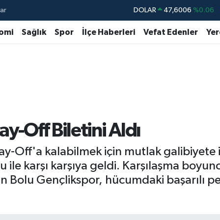
ar
DOLAR
47,6006
%0.06
EURO
55,0250
%0.02
omi
Sağlık
Spor
İlçe Haberleri
Vefat Edenler
Yer
STERLİN
64,2398
%0.2
GRAM ALTIN
6513.94
%0.32
BİST100
13.768
%48
BITCOIN
64.602,05
%0.69
y-Off Biletini Aldı
lay-Off'a kalabilmek için mutlak galibiyete
ile karşı karşıya geldi. Karşılaşma boyunca
an Bolu Gençlikspor, hücumdaki başarılı pe