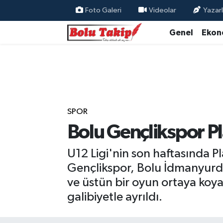
Foto Galeri
Videolar
Yazarl
Genel
Ekon
SPOR
Bolu Gençlikspor Pla
U12 Ligi'nin son haftasında P
Gençlikspor, Bolu İdmanyurdu 
ve üstün bir oyun ortaya koy
galibiyetle ayrıldı.