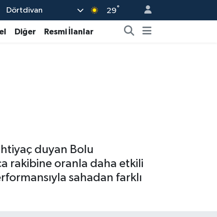
°
Dörtdivan
29
el
Diğer
Resmi İlanlar
 ihtiyaç duyan Bolu
 rakibine oranla daha etkili
rformansıyla sahadan farklı