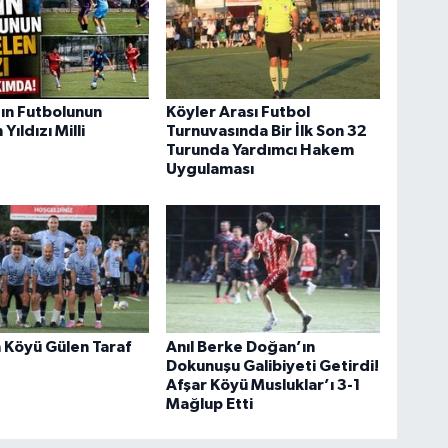
ın Futbolunun
Köyler Arası Futbol
Yıldızı Milli
Turnuvasında Bir İlk Son 32
Turunda Yardımcı Hakem
Uygulaması
 Köyü Gülen Taraf
Anıl Berke Doğan’ın
Dokunuşu Galibiyeti Getirdi!
Afşar Köyü Musluklar’ı 3-1
Mağlup Etti