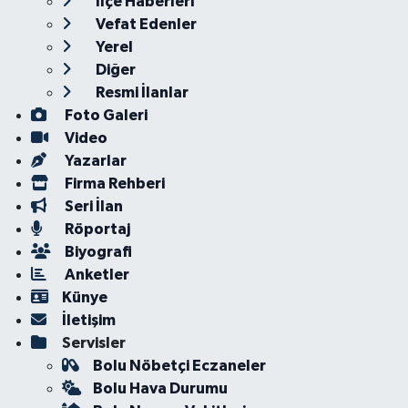
İlçe Haberleri
Vefat Edenler
Yerel
Diğer
Resmi İlanlar
Foto Galeri
Video
Yazarlar
Firma Rehberi
Seri İlan
Röportaj
Biyografi
Anketler
Künye
İletişim
Servisler
Bolu Nöbetçi Eczaneler
Bolu Hava Durumu