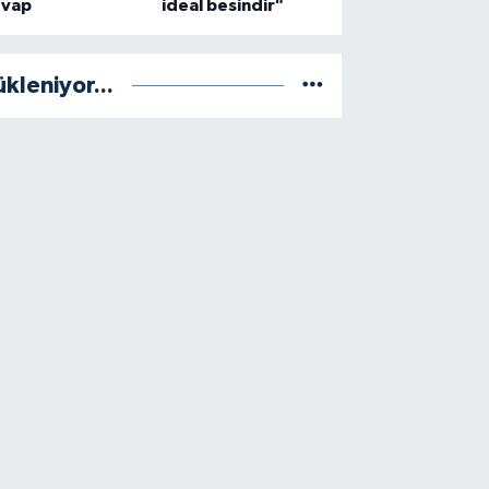
evap
ideal besindir"
ükleniyor...