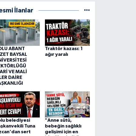
esmi İlanlar
RESMİ İLANDIR
OLU ABANT
Traktör kazası: 1
ZZET BAYSAL
ağır yaralı
NİVERSİTESİ
EKTÖRLÜĞÜ
ARİ VE MALİ
LER DAİRE
AŞKANLIĞI
lu belediyesi
"Anne sütü,
şkanvekili Tuna
bebeğin sağlıklı
zcan'dan sert
gelişimi için en