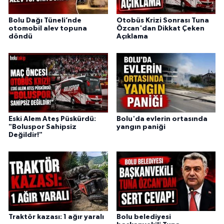
Bolu Dağı Tüneli’nde
Otobüs Krizi Sonrası Tuna
otomobil alev topuna
Özcan'dan Dikkat Çeken
döndü
Açıklama
Eski Alem Ateş Püskürdü:
Bolu'da evlerin ortasında
"Boluspor Sahipsiz
yangın paniği
Değildir!"
Traktör kazası: 1 ağır yaralı
Bolu belediyesi