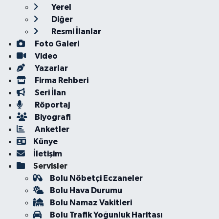
Yerel
Diğer
Resmi İlanlar
Foto Galeri
Video
Yazarlar
Firma Rehberi
Seri İlan
Röportaj
Biyografi
Anketler
Künye
İletişim
Servisler
Bolu Nöbetçi Eczaneler
Bolu Hava Durumu
Bolu Namaz Vakitleri
Bolu Trafik Yoğunluk Haritası