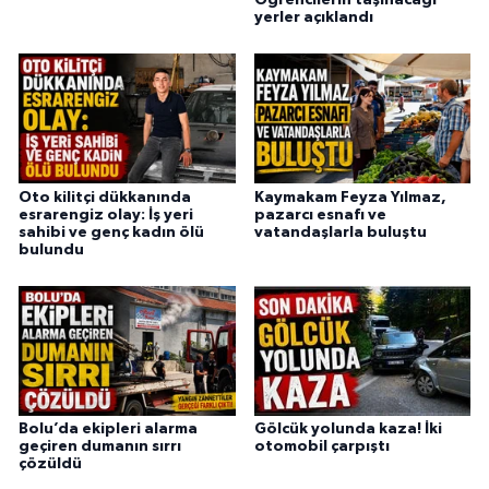
yerler açıklandı
Oto kilitçi dükkanında
Kaymakam Feyza Yılmaz,
esrarengiz olay: İş yeri
pazarcı esnafı ve
sahibi ve genç kadın ölü
vatandaşlarla buluştu
bulundu
Bolu’da ekipleri alarma
Gölcük yolunda kaza! İki
geçiren dumanın sırrı
otomobil çarpıştı
çözüldü