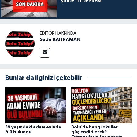
ŞİDDETLİ DEPREM
EDITÖR HAKKINDA
Sude KAHRAMAN
Bunlar da ilginizi çekebilir
39 yaşındaki adam evinde
Bolu’da hangi okullar
ölü bulundu
güçlendirilecek?
Öğrencilerin taşınacağı