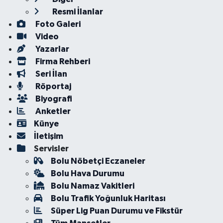
Resmi İlanlar
Foto Galeri
Video
Yazarlar
Firma Rehberi
Seri İlan
Röportaj
Biyografi
Anketler
Künye
İletişim
Servisler
Bolu Nöbetçi Eczaneler
Bolu Hava Durumu
Bolu Namaz Vakitleri
Bolu Trafik Yoğunluk Haritası
Süper Lig Puan Durumu ve Fikstür