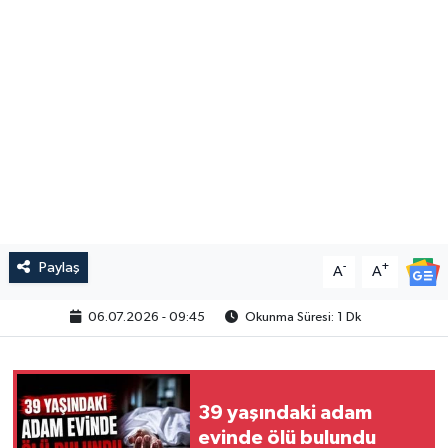
Paylaş
-
+
A
A
06.07.2026 - 09:45
Okunma Süresi: 1 Dk
39 yaşındaki adam
evinde ölü bulundu