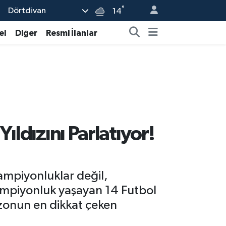
°
Dörtdivan
14
el
Diğer
Resmi İlanlar
ıldızını Parlatıyor!
mpiyonluklar değil,
 şampiyonluk yaşayan 14 Futbol
zonun en dikkat çeken