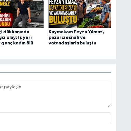
tçi dükkanında
Kaymakam Feyza Yılmaz,
z olay: İş yeri
pazarcı esnafı ve
e genç kadın ölü
vatandaşlarla buluştu