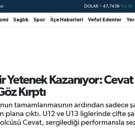
ar
DOLAR
47,7436
%0.18
EURO
55,2510
%0.32
omi
Sağlık
Spor
İlçe Haberleri
Vefat Edenler
Yer
STERLİN
64,4811
%0.38
GRAM ALTIN
6660.55
%0.03
BİST100
13.779
%-14
BITCOIN
64.960,21
%0.87
ir Yetenek Kazanıyor: Cevat Y
Göz Kırptı
onun tamamlanmasının ardından sadece şa
ön plana çıktı. U12 ve U13 liglerinde çifte
cüsü Cevat, sergilediği performansla se