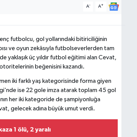
-
+
A
A
ç futbolcu, gol yollarındaki bitiriciliğinin
apısı ve oyun zekâsıyla futbolseverlerden tam
e yaklaşık üç yıldır futbol eğitimi alan Cevat,
 otoritelerinin beğenisini kazandı.
n iki farklı yaş kategorisinde forma giyen
igi'nde ise 22 gole imza atarak toplam 45 gol
ımının her iki kategoride de şampiyonluğa
vat, gelecek adına büyük umut verdi.
kaza 1 ölü, 2 yaralı