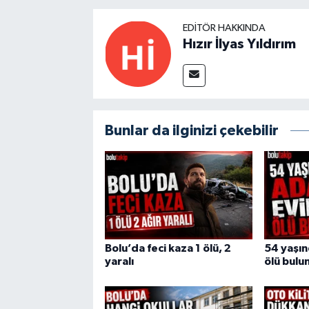
EDITÖR HAKKINDA
Hızır İlyas Yıldırım
Bunlar da ilginizi çekebilir
Bolu’da feci kaza 1 ölü, 2
54 yaşı
yaralı
ölü bulu