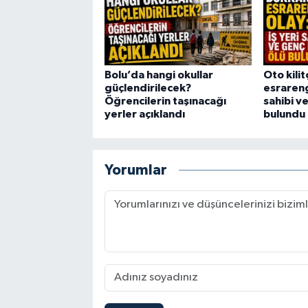
Bolu’da hangi okullar
Oto kili
güçlendirilecek?
esrarengi
Öğrencilerin taşınacağı
sahibi v
yerler açıklandı
bulundu
Yorumlar