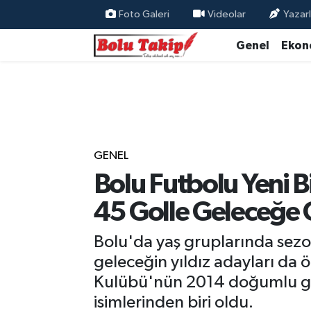
Foto Galeri
Videolar
Yazarl
Genel
Ekon
GENEL
Bolu Futbolu Yeni B
45 Golle Geleceğe 
Bolu'da yaş gruplarında sez
geleceğin yıldız adayları da 
Kulübü'nün 2014 doğumlu gol
isimlerinden biri oldu.