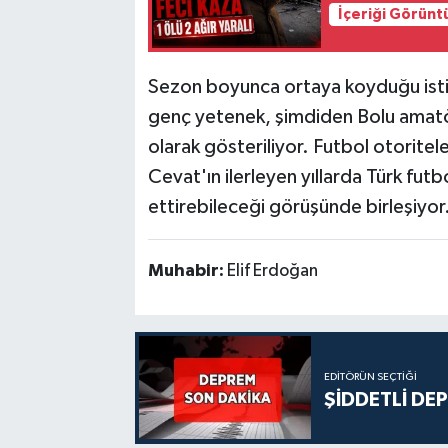
İçeriği Görünt
Sezon boyunca ortaya koyduğu istik
genç yetenek, şimdiden Bolu amatör
olarak gösteriliyor. Futbol otoritele
Cevat'ın ilerleyen yıllarda Türk fu
ettirebileceği görüşünde birleşiyor
Muhabir:
Elif Erdoğan
EDITÖRÜN SEÇTIĞI
ŞİDDETLİ DE