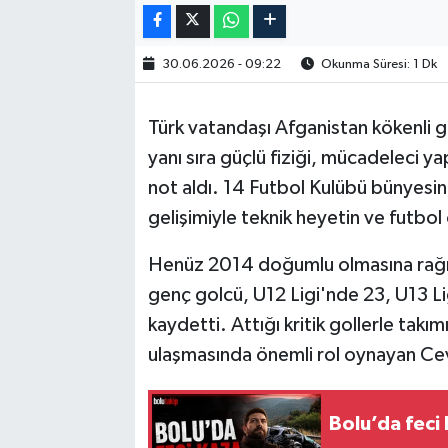
30.06.2026 - 09:22
Okunma Süresi: 1 Dk
Türk vatandaşı Afganistan kökenli gen
yanı sıra güçlü fiziği, mücadeleci y
not aldı. 14 Futbol Kulübü bünyesind
gelişimiyle teknik heyetin ve futbol
Henüz 2014 doğumlu olmasına rağme
genç golcü, U12 Ligi'nde 23, U13 L
kaydetti. Attığı kritik gollerle tak
ulaşmasında önemli rol oynayan Ce
Bolu’da feci 