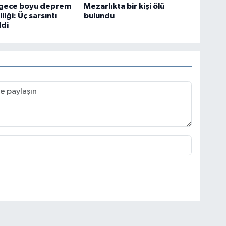
 gece boyu deprem
Mezarlıkta bir kişi ölü
liği: Üç sarsıntı
bulundu
ldi