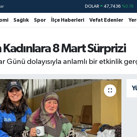
ar
DOLAR
47,7436
%0.18
EURO
55,2510
%0.32
omi
Sağlık
Spor
İlçe Haberleri
Vefat Edenler
Yer
STERLİN
64,4811
%0.38
GRAM ALTIN
6660.55
%0
Kadınlara 8 Mart Sürprizi
BİST100
13.779
%-14
Günü dolayısıyla anlamlı bir etkinlik gerçe
BITCOIN
64.815,30
%-0.1
Y