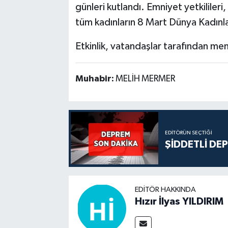
günleri kutlandı. Emniyet yetkilileri
tüm kadınların 8 Mart Dünya Kadınlar
Etkinlik, vatandaşlar tarafından me
Muhabir:
MELİH MERMER
EDITÖRÜN SEÇTIĞI
ŞİDDETLİ DE
EDITÖR HAKKINDA
Hızır İlyas YILDIRIM