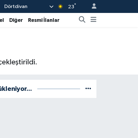
°
Dörtdivan
23
el
Diğer
Resmi İlanlar
kleştirildi.
ükleniyor...