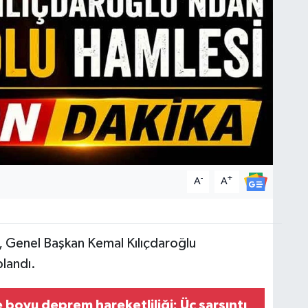
-
+
A
A
 Genel Başkan Kemal Kılıçdaroğlu
landı.
 boyu deprem hareketliliği: Üç sarsıntı