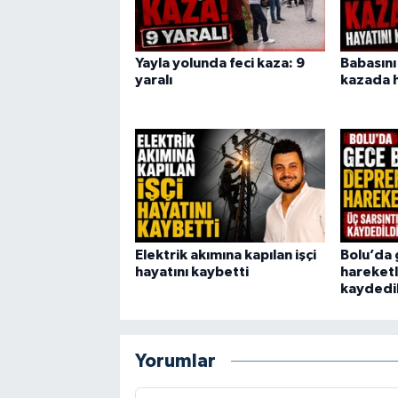
Yayla yolunda feci kaza: 9
Babasını
yaralı
kazada h
Elektrik akımına kapılan işçi
Bolu’da
hayatını kaybetti
hareketli
kaydedi
Yorumlar