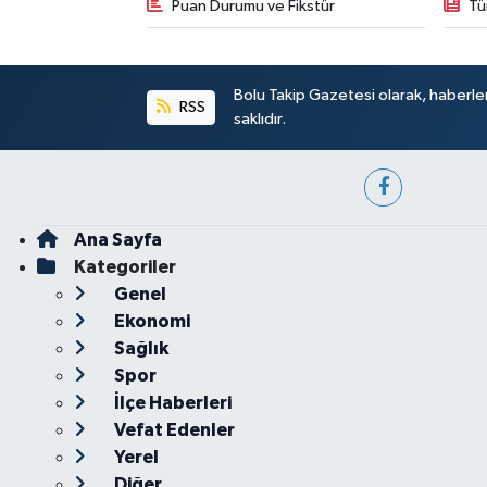
Puan Durumu ve Fikstür
Tü
Bolu Takip Gazetesi olarak, haberle
RSS
saklıdır.
Ana Sayfa
Kategoriler
Genel
Ekonomi
Sağlık
Spor
İlçe Haberleri
Vefat Edenler
Yerel
Diğer