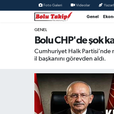
Foto Galeri
Videolar
Yazarl
Genel
Ekon
GENEL
Bolu CHP'de şok kar
Cumhuriyet Halk Partisi’nde m
il başkanını görevden aldı.