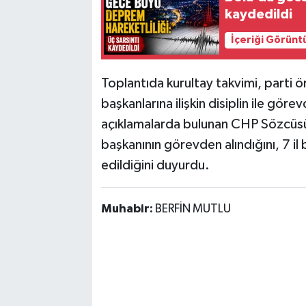
kaydedildi
İçeriği Görünt
Toplantıda kurultay takvimi, parti ör
başkanlarına ilişkin disiplin ile göre
açıklamalarda bulunan CHP Sözcüsü 
başkanının görevden alındığını, 7 il b
edildiğini duyurdu.
Muhabir:
BERFİN MUTLU