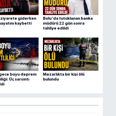
 ziyarete giderken
Bolu'da tutuklanan banka
ayatını kaybetti
müdürü 22 gün sonra
tahliye edildi
 gece boyu deprem
Mezarlıkta bir kişi ölü
liği: Üç sarsıntı
bulundu
ldi