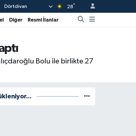
°
Dörtdivan
28
el
Diğer
Resmi İlanlar
aptı
çdaroğlu Bolu ile birlikte 27
ükleniyor...