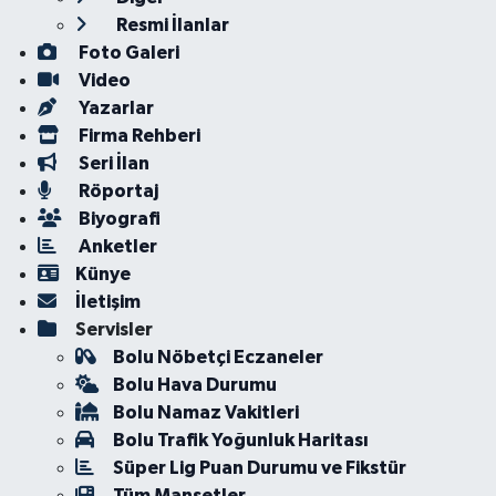
Resmi İlanlar
Foto Galeri
Video
Yazarlar
Firma Rehberi
Seri İlan
Röportaj
Biyografi
Anketler
Künye
İletişim
Servisler
Bolu Nöbetçi Eczaneler
Bolu Hava Durumu
Bolu Namaz Vakitleri
Bolu Trafik Yoğunluk Haritası
Süper Lig Puan Durumu ve Fikstür
Tüm Manşetler